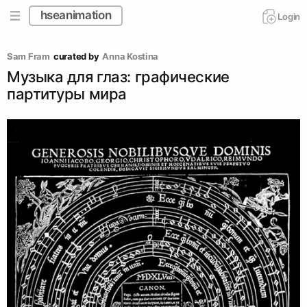
hseanimation
Login
Sam Fram
curated by
Аnna Kostina
Музыка для глаз: графические
партитуры мира