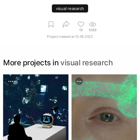
visual research
19
1099
Project created at
10.06.2022
More projects in
visual research