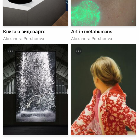
Книга о видеоарте
Art in metahumans
Alexandra Persheeva
Alexandra Persheeva