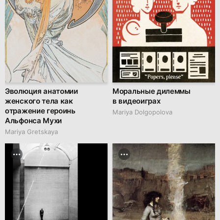
Эволюция анатомии
Моральные дилеммы
женского тела как
в видеоиграх
отражение героинь
Mariya Dolgopolova
Альфонса Мухи
Mariya Gretskaya