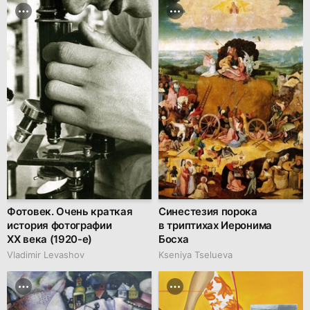
Фотовек. Очень краткая
Синестезия порока
история фотографии
в триптихах Иеронима
XX века (1920-е)
Босха
Vladimir Levashov
Kseniya Tselueva