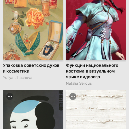
Упаковка советских духов
Функции национального
и косметики
костюма в визуальном
языке видеоигр
Yuliya Lihacheva
Natalia Serous