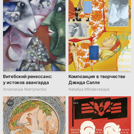
Витебский ренессанс:
Композиция в творчестве
у истоков авангарда
Дэвида Салле
Anastasiya Martynenko
Nataliya Mihalevskaya