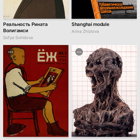
Реальность Рината
Shanghai module
Волигамси
Arina Zhizlova
Sofya Sviridova