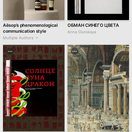
Aēsop’s phenomenological
ОБМАН СИНЕГО ЦВЕТА
communication style
Anna Glutskaya
Multiple Authors