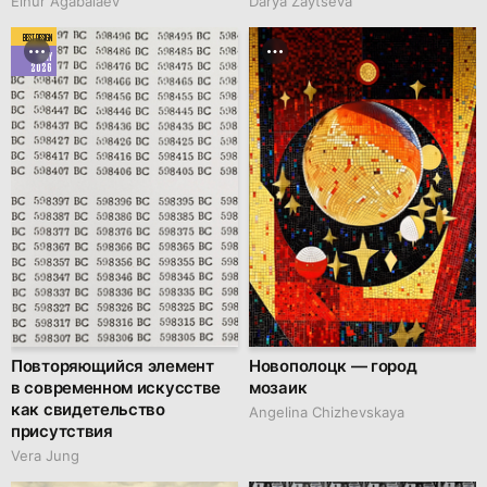
Elnur Agabalaev
Darya Zaytseva
BEST DESIGN
MAY
2026
Повторяющийся элемент
Новополоцк — город
в современном искусстве
мозаик
как свидетельство
Angelina Chizhevskaya
присутствия
Vera Jung