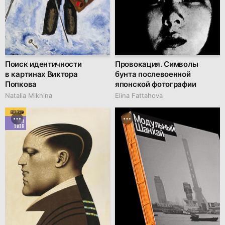
Поиск идентичности
Провокация. Символы
в картинах Виктора
бунта послевоенной
Попкова
японской фотографии
Natalia Mikhina
Elina Fattahova
BEST DESIGN
MAY
2026