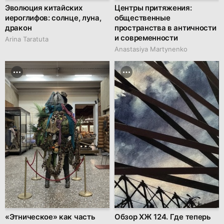
Эволюция китайских
Центры притяжения:
иероглифов: солнце, луна,
общественные
дракон
пространства в античности
и современности
Arina Taratuta
Anastasiya Martynenko
«Этническое» как часть
Обзор ХЖ 124. Где теперь