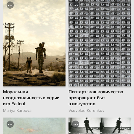
Моральная
Поп-арт: как количество
неоднозначность в серии
превращает быт
игр Fallout
в искусство
Mariya Karpova
Vsevolod Kurenkov