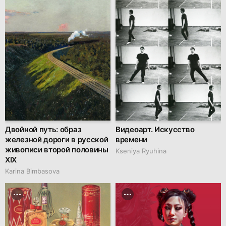
Двойной путь: образ
Видеоарт. Искусство
железной дороги в русской
времени
живописи второй половины
Kseniya Ryuhina
XIX
Karina Bimbasova