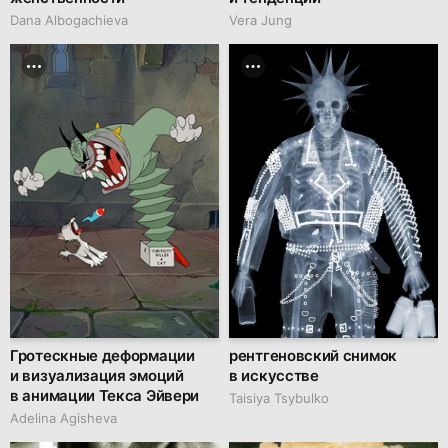
Dana Albogachieva
Vera Jung
Гротескные деформации
рентгеновский снимок
и визуализация эмоций
в искусстве
в анимации Текса Эйвери
Taisiya Tsybulko
Adelina Agisheva