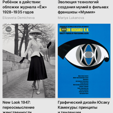
Ребёнок в действии:
Эволюция технологий
обложки журнала «Ёж»
создания мумий в фильмах
1928–1935 годов
франшизы «Мумия»
Elizaveta Demicheva
Mariya Lukanova
New Look 1947:
Графический дизайн Юсаку
переосмысление
Камекуры: принципы
женственности
и тенденции