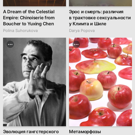
A Dream of the Celestial
Эрос и смерть: различия
Empire: Chinoiserie from
в трактовке сексуальности
Boucher to Yuxing Chen
у Климта и Шиле
Polina Suhorukova
Darya Popova
Эволюция гангстерского
Метаморфозы