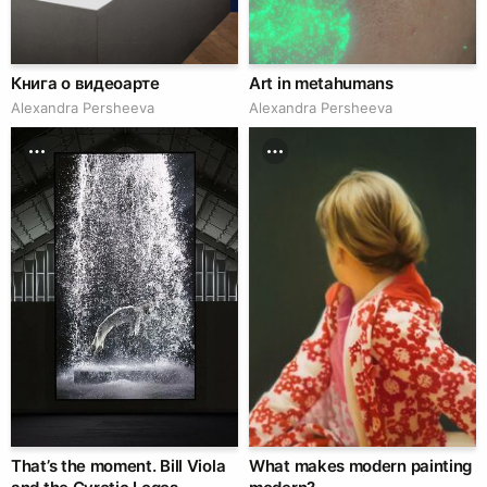
Книга о видеоарте
Art in metahumans
Alexandra Persheeva
Alexandra Persheeva
That’s the moment. Bill Viola
What makes modern painting