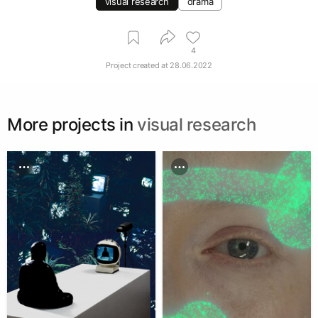
visual research
drama
4
Project created at
28.06.2022
More projects in
visual research