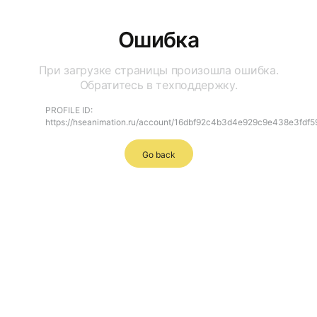
Ошибка
При загрузке страницы произошла ошибка.
Обратитесь в техподдержку.
PROFILE ID:
https://hseanimation.ru/account/16dbf92c4b3d4e929c9e438e3fdf
Go back