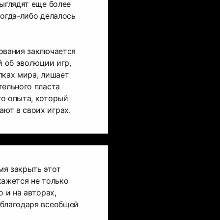
выглядят еще более
когда-либо делалось
ования заключается
й об эволюции игр,
лках мира, лишает
тельного пласта
го опыта, который
ют в своих играх.
мя закрыть этот
кажется не только
о и на авторах,
 благодаря всеобщей