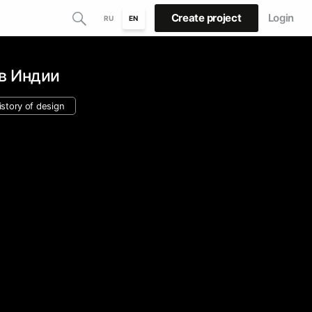
Create project
Login
RU
EN
в Индии
istory of design