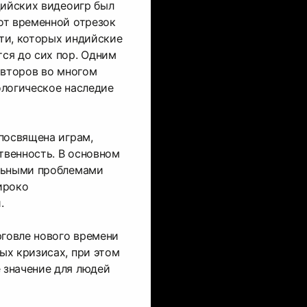
дийских видеоигр был
от временной отрезок
ти, которых индийские
ся до сих пор. Одним
авторов во многом
ологическое наследие
посвящена играм,
венность. В основном
льными проблемами
ироко
.
рговле нового времени
ых кризисах, при этом
значение для людей