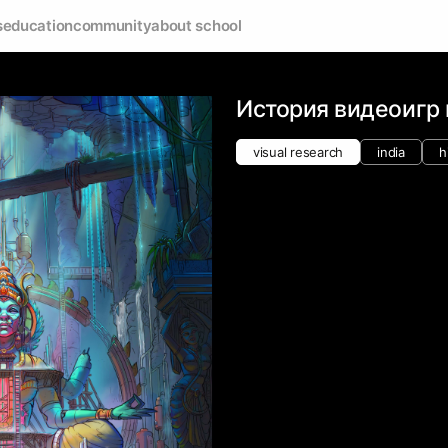
s
education
community
about school
История видеоигр 
visual research
india
h