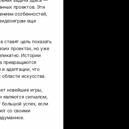
вная задача здесь —
анных проектов. Эти
ением особенностей,
видеоиграм еще
е ставят цель показать
оих проектах, но уже
еликатно. Истории
за превращаются
 и адаптации, что
 области искусства.
ет новейшие игры,
и являются сигналом,
 большой успех, если
ают со своими
адуманное.