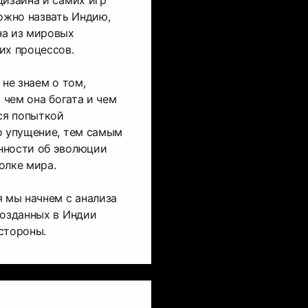
дизайна и самих игр
можно назвать Индию,
на из мировых
их процессов.
 не знаем о том,
: чем она богата и чем
тся попыткой
о упущение, тем самым
нности об эволюции
олке мира.
я мы начнем с анализа
созданных в Индии
стороны.