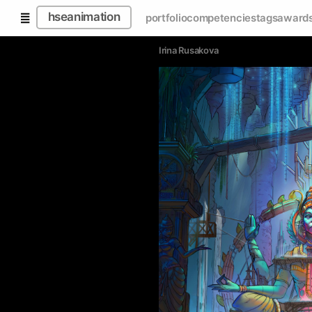
hseanimation
portfolio
competencies
tags
award
Irina Rusakova