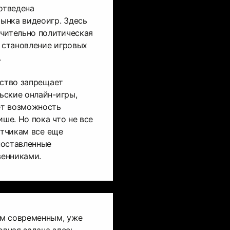
 отведена
ынка видеоигр. Здесь
ачительно политическая
а становление игровых
.
ьство запрещает
ьские онлайн-игры,
ет возможность
ише. Но пока что не все
отчикам все еще
поставленные
енниками.
м современным, уже