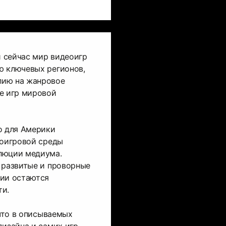
и сейчас мир видеоигр
ю ключевых регионов,
лию на жанровое
е игр мировой
о для Америки
еоигровой среды
люции медиума.
 развитые и проворные
нии остаются
ти.
 что в описываемых