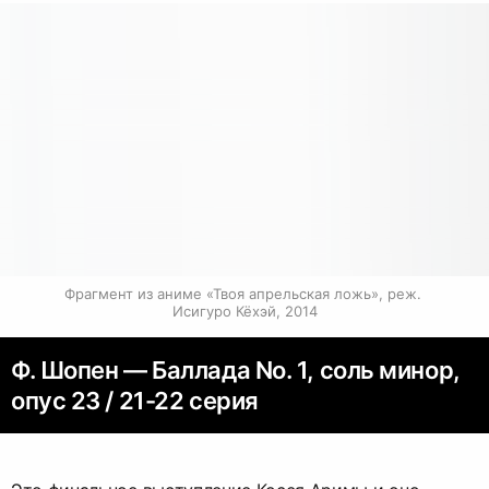
Фрагмент из аниме «Твоя апрельская ложь», реж. 
Исигуро Кёхэй, 2014
Ф. Шопен — Баллада No. 1, соль минор,
опус 23 / 21-22 серия