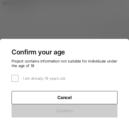
дереализацию.
Confirm your age
Project contains information not suitable for individuals under
the age of 18
I am already 18 years old
Cancel
Confirm