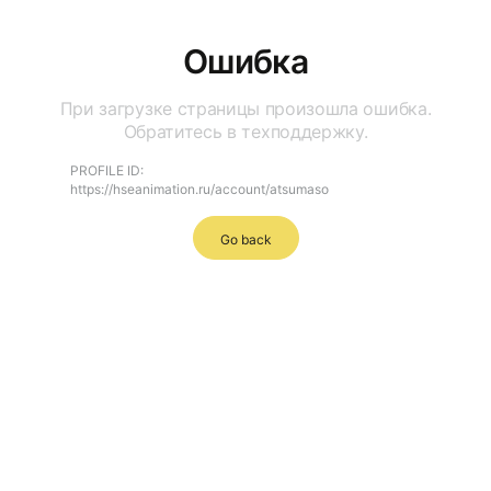
Ошибка
При загрузке страницы произошла ошибка.
Обратитесь в техподдержку.
PROFILE ID:
https://hseanimation.ru/account/atsumaso
Go back