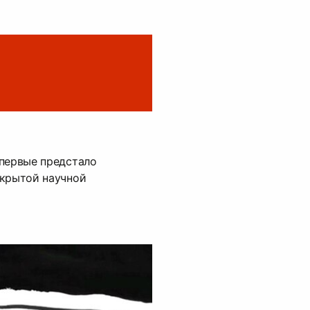
впервые предстало
ткрытой научной