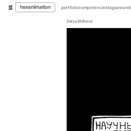
hseanimation
portfolio
competencies
tags
award
Darya Shilneva