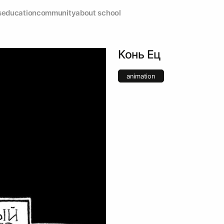
s
education
community
about school
Конь Ец
animation