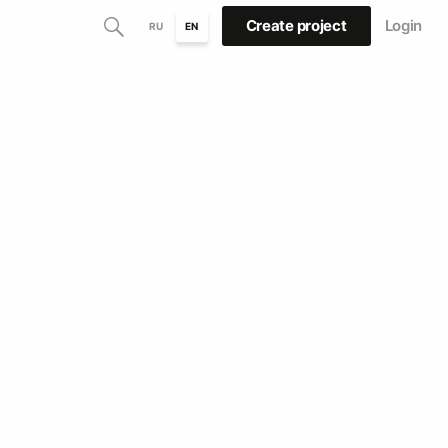
Create project
Login
RU
EN