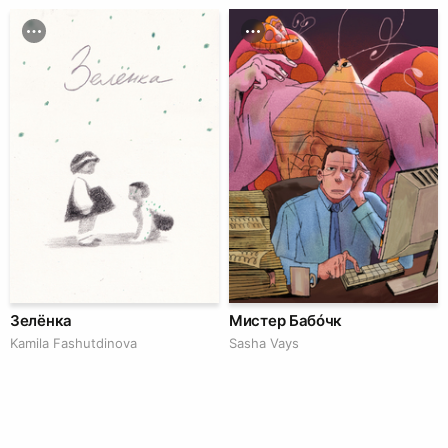
Зелёнка
Мистер Бабóчк
Kamila Fashutdinova
Sasha Vays