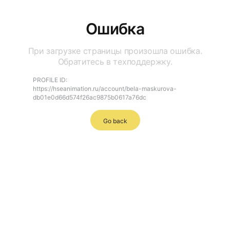
Ошибка
При загрузке страницы произошла ошибка.
Обратитесь в техподдержку.
PROFILE ID:
https://hseanimation.ru/account/bela-maskurova-
db01e0d66d574f26ac9875b0617a76dc
Go back