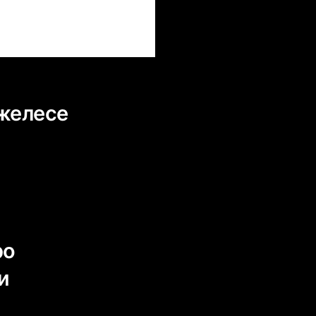
желесе
ро
и