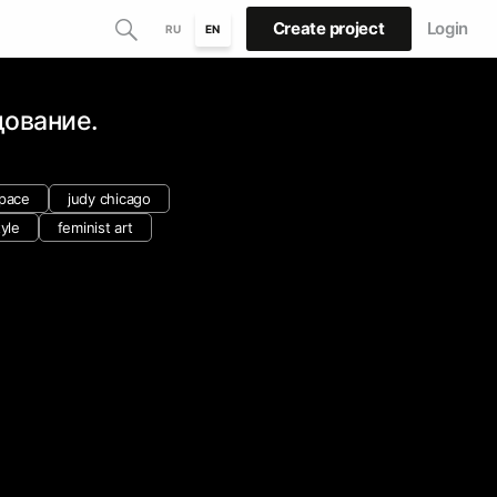
Create project
Login
RU
EN
дование.
space
judy chicago
tyle
feminist art