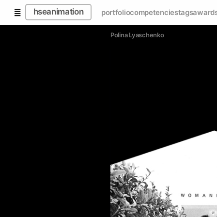
hseanimation
portfolio
competencies
tags
award
Polina Lyaschenko