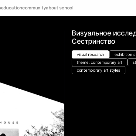
s
education
community
about school
Визуальное иссле
Сестринство
visual research
exhibition 
theme: contemporary art
s
contemporary art styles