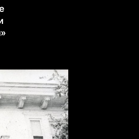
е
и
ы»