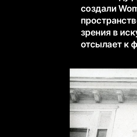
создали Wom
пространств
зрения в ис
отсылает к 