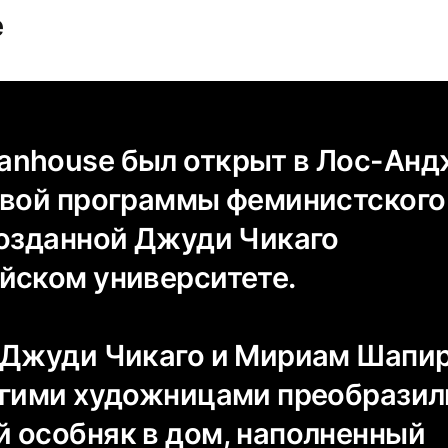
e
nhouse был открыт в Лос-Анд
рвой программы феминистского
созданной Джуди Чикаго
йском университете.
 Джуди Чикаго и Мириам Шапи
угими художницами преобразил
 особняк в дом, наполненный