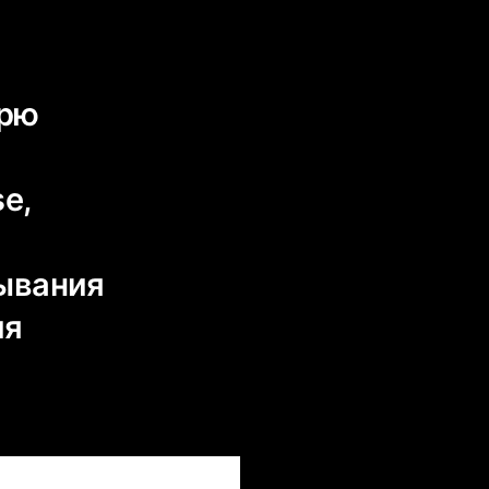
трю
e,
ывания
ия