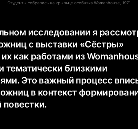
Студенты собрались на крыльце особняка Womanhouse, 1971
альном исследовании я рассмо
ожниц с выставки «Сёстры»
 их как работами из Womanhous
ми тематически близкими
ями. Это важный процесс впис
ожниц в контекст формирован
 повестки.