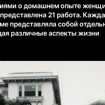
иями o домашнем опыте женщи
 представлена 21 работа. Кажд
оме представляла собой отдель
дая различные аспекты жизни