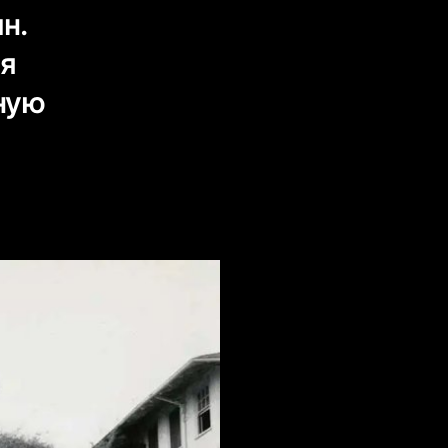
н.
ая
ную