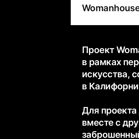
Womanhous
Проект Woma
в рамках пе
искусства, 
в Калифорни
Для проекта
вместе с др
заброшенный