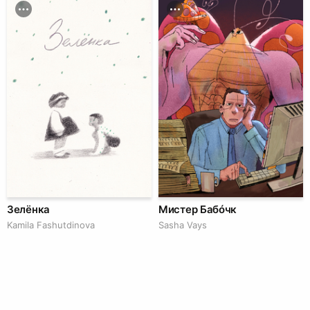
Зелёнка
Мистер Бабóчк
Kamila Fashutdinova
Sasha Vays