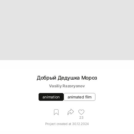
Добрый Дедушка Мороз
Vasiliy Razoryonov
animation
animated film
23
Project created at
30.12.2024