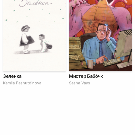
Зелёнка
Мистер Бабóчк
Kamila Fashutdinova
Sasha Vays