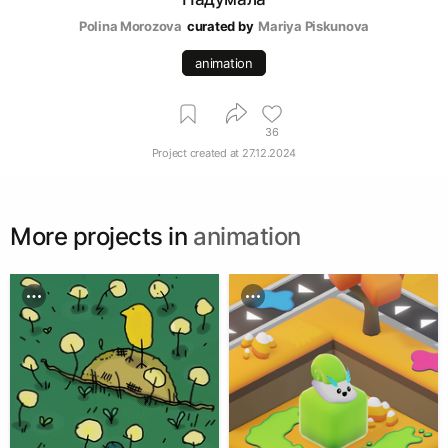
Polina Morozova
curated by
Mariya Piskunova
animation
36
Project created at
27.12.2024
More projects in
animation