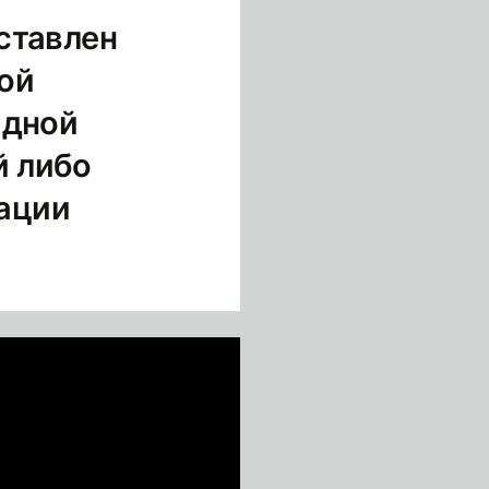
ставлен
ой
адной
й либо
ации