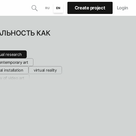
Create project
Login
RU
EN
АЛЬНОСТЬ КАК
ual research
ontemporary art
al installation
virtual reality
y of video art
tory of design