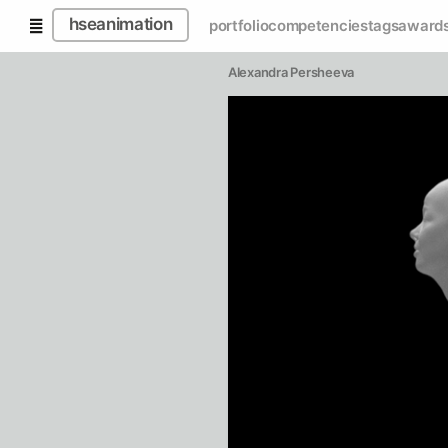
hseanimation
portfolio
competencies
tags
award
Alexandra Persheeva