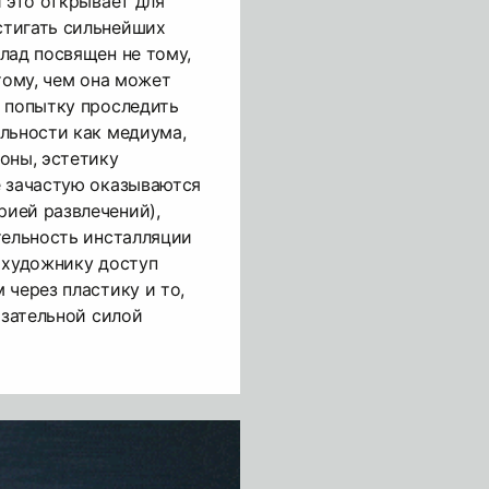
и это открывает для
тигать сильнейших
лад посвящен не тому,
тому, чем она может
 попытку проследить
льности как медиума,
оны, эстетику
е зачастую оказываются
ией развлечений),
тельность инсталляции
 художнику доступ
 через пластику и то,
язательной силой