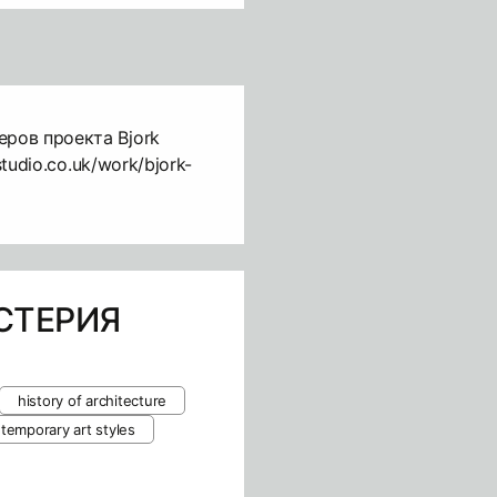
еров проекта Bjork
studio.co.uk/work/bjork-
СТЕРИЯ
history of architecture
temporary art styles