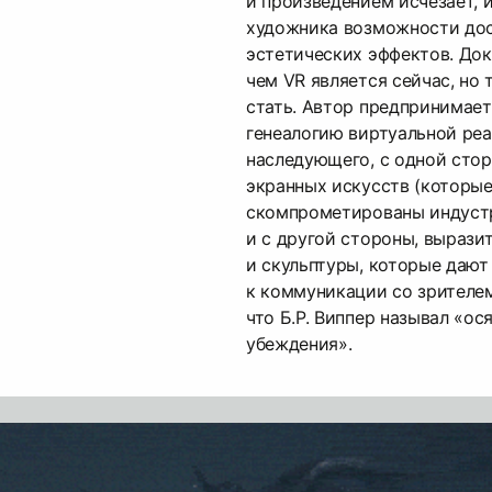
и произведением исчезает, 
художника возможности дос
эстетических эффектов. Док
чем VR является сейчас, но 
стать. Автор предпринимает
генеалогию виртуальной реа
наследующего, с одной стор
экранных искусств (которы
скомпрометированы индустр
и с другой стороны, вырази
и скульптуры, которые дают
к коммуникации со зрителем
что Б.Р. Виппер называл «ос
убеждения».