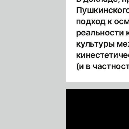
Пушкинского
подход к ос
реальности к
культуры ме
кинестетиче
(и в частнос