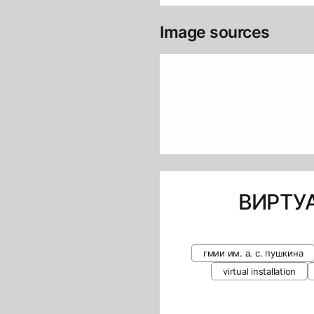
Image sources
ВИРТУ
гмии им. а. с. пушкина
virtual installation