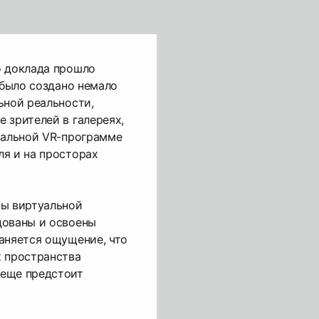
о доклада прошло
 было создано немало
ьной реальности,
 зрителей в галереях,
иальной VR-программе
я и на просторах
ты виртуальной
дованы и освоены
аняется ощущение, что
к пространства
 еще предстоит