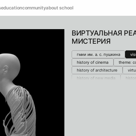
s
education
community
about school
ВИРТУАЛЬНАЯ РЕ
МИСТЕРИЯ
гмии им. а. с. пушкина
vis
history of cinema
theme: c
history of architecture
virtu
history of new media
histor
contemporary art styles
his