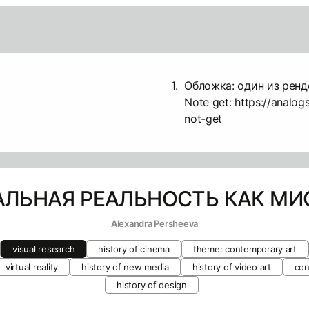
1.
Обложка: один из ренд
Note get:
https://analog
not-get
АЛЬНАЯ РЕАЛЬНОСТЬ КАК МИ
Alexandra Persheeva
visual research
history of cinema
theme: contemporary art
virtual reality
history of new media
history of video art
con
history of design