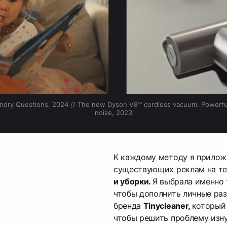
undry Questions, 2024 // The new Dyson V8™ cordless vacuum. Powerfu
noise, 2023
К каждому методу я прило
существующих реклам на т
и уборки.
Я выбрала именно 
чтобы дополнить личные раз
бренда
Tinycleaner,
который 
чтобы решить проблему изн