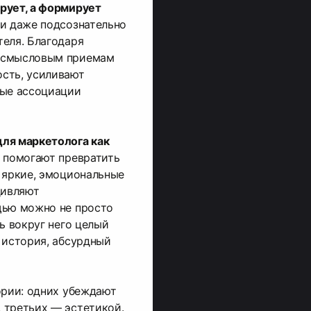
рует, а формирует
и даже подсознательно
еля. Благодаря
 смысловым приемам
сть, усиливают
ные ассоциации
ля маркетолога как
 помогают превратить
 яркие, эмоциональные
дивляют
щью можно не просто
ь вокруг него целый
 история, абсурдный
ории: одних убеждают
 третьих — эстетикой.