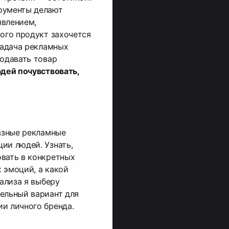
рументы делают
явлением,
рого продукт захочется
 Задача рекламных
родавать товар
юдей почувствовать,
разные рекламные
ии людей. Узнать,
вать в конкретных
 эмоций, а какой
нализа я выберу
ельный вариант для
и личного бренда.