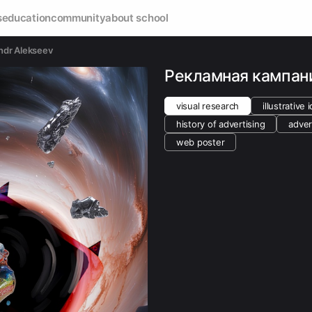
s
education
community
about school
ndr Alekseev
Рекламная кампани
visual research
illustrative 
history of advertising
adver
web poster