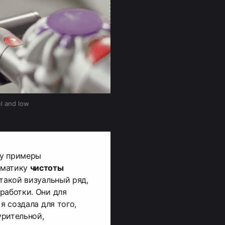
l and low
жу примеры
ематику
чистоты
такой визуальный ряд,
работки. Они для
я создала для того,
урительной,