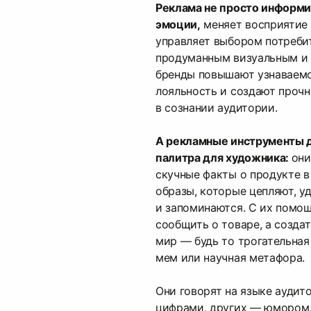
Реклама не просто информи
эмоции,
меняет восприятие 
управляет выбором потребит
продуманным визуальным и
бренды повышают узнаваемо
лояльность и создают проч
в сознании аудитории.
А рекламные инструменты д
палитра для художника:
они
скучные факты о продукте в
образы, которые цепляют, у
и запоминаются. С их помо
сообщить о товаре, а создат
мир — будь то трогательная
мем или научная метафора.
Они говорят на языке аудит
цифрами, других — юмором,