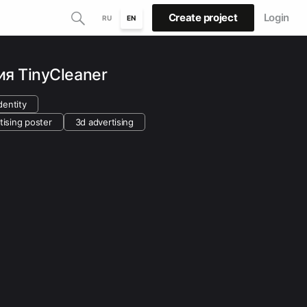
Create project
Login
RU
EN
я TinyCleaner
identity
tising poster
3d advertising