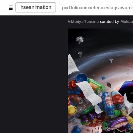
hseanimation
portfolio
competencies
tags
award
Viktoriya Tundina
curated by
Aleksa