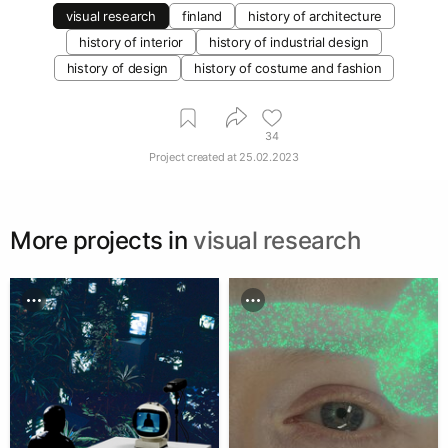
visual research
finland
history of architecture
history of interior
history of industrial design
history of design
history of costume and fashion
34
Project created at
25.02.2023
More projects in
visual research