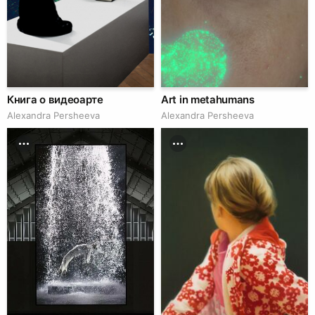
Книга о видеоарте
Art in metahumans
Alexandra Persheeva
Alexandra Persheeva