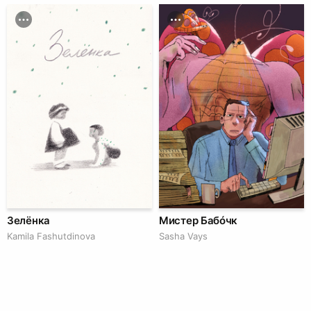
Зелёнка
Мистер Бабóчк
Kamila Fashutdinova
Sasha Vays