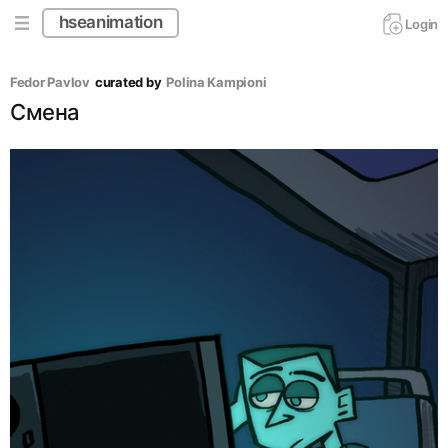
hseanimation
Login
Fedor Pavlov
curated by
Polina Kampioni
Смена