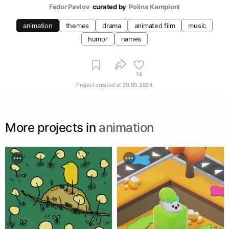
Fedor Pavlov
curated by
Polina Kampioni
animation
themes
drama
animated film
music
humor
names
14
Project created at
30.05.2024
More projects in
animation