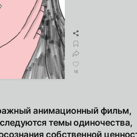
18
ражный анимационный фильм,
сследуются темы одиночества,
 осознания собственной ценнос