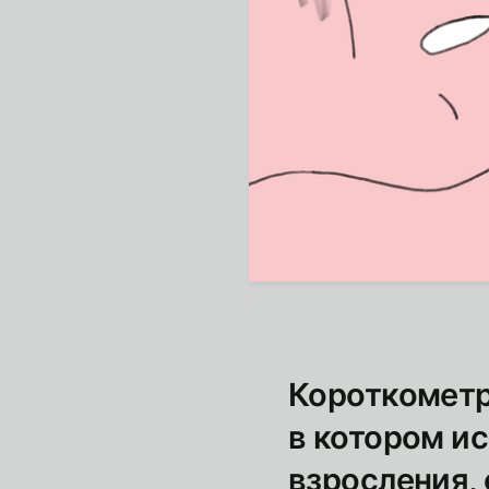
Короткомет
в котором и
взросления,