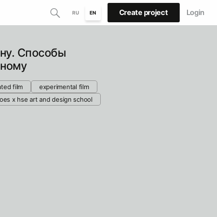
Create project
Login
RU
EN
ну. Способы
дному
ted film
experimental film
oes х hse art and design school