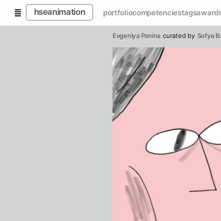
hseanimation
portfolio
competencies
tags
award
Evgeniya Panina
curated by
Sofya B