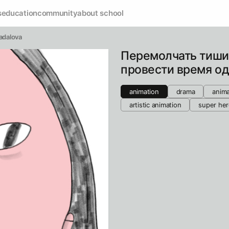
s
education
community
about school
adalova
Перемолчать тиши
провести время о
animation
drama
anima
artistic animation
super her