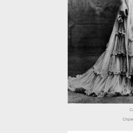
С
Справ