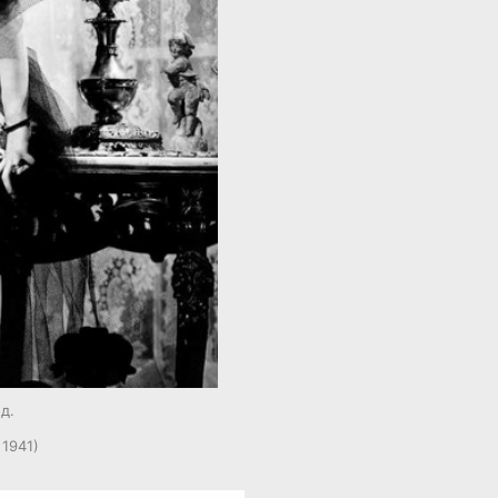
д.
 1941)