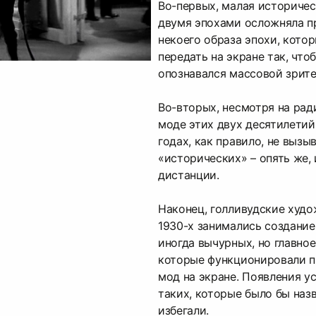
Во-первых, малая историче
двумя эпохами осложняла п
некоего образа эпохи, кото
передать на экране так, что
опознавался массовой зрите
Во-вторых, несмотря на рад
моде этих двух десятилетий
годах, как правило, не выз
«исторических» – опять же,
дистанции.
Наконец, голливудские худ
1930-х занимались создани
иногда вычурных, но главно
которые функционировали п
мод на экране. Появления у
таких, которые было бы наз
избегали.