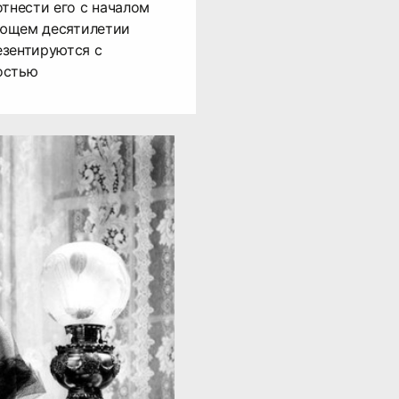
отнести его с началом
дующем десятилетии
езентируются с
остью