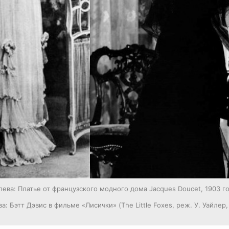
лева: Платье от французского модного дома Jacques Doucet, 1903 го
а: Бэтт Дэвис в фильме «Лисички» (The Little Foxes, реж. У. Уайлер,