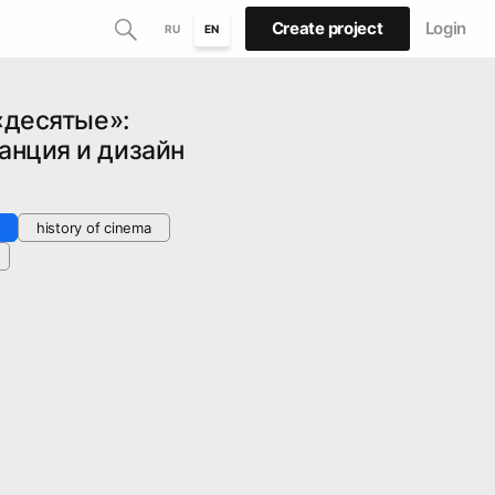
Create project
Login
RU
EN
«десятые»:
анция и дизайн
history of cinema