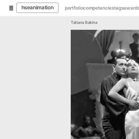
hseanimation
portfolio
competencies
tags
award
Tatiana Bakina