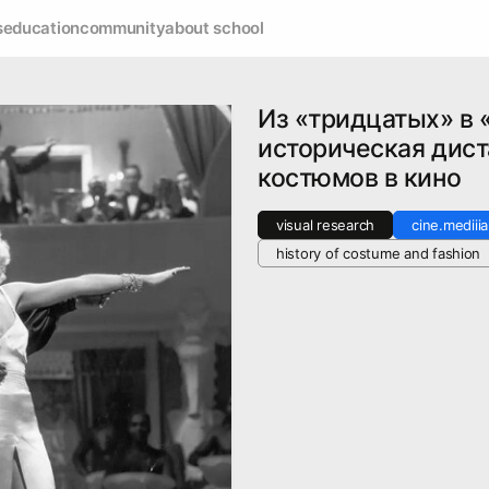
s
education
community
about school
Из «тридцатых» в 
историческая дист
костюмов в кино
visual research
cine.mediiia
history of costume and fashion