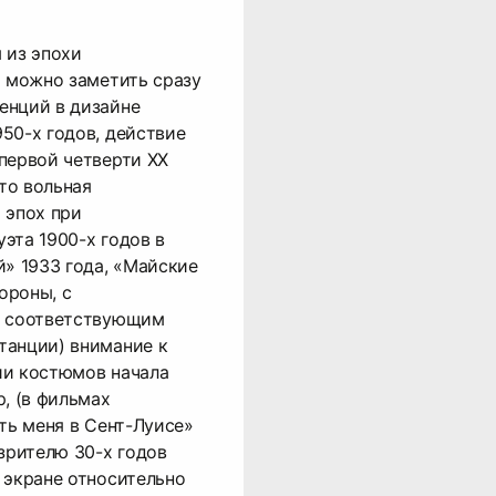
 из эпохи
о можно заметить сразу
енций в дизайне
50-х годов, действие
первой четверти ХХ
это вольная
 эпох при
эта 1900-х годов в
й» 1933 года, «Майские
тороны, с
и соответствующим
танции) внимание к
ии костюмов начала
, (в фильмах
еть меня в Сент-Луисе»
 зрителю 30-х годов
 экране относительно