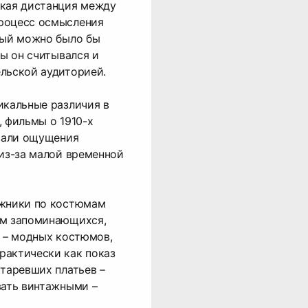
ская дистанция между
роцесс осмысления
рый можно было бы
бы он считывался и
льской аудиторией.
икальные различия в
, фильмы о 1910-х
ывали ощущения
 из-за малой временной
ожники по костюмам
ем запоминающихся,
е – модных костюмов,
рактически как показ
старевших платьев –
вать винтажными –