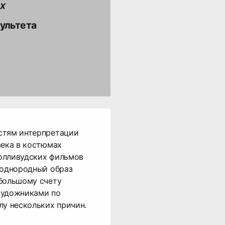
х
культета
стям интерпретации
века в костюмах
олливудских фильмов
еоднородный образ
 большому счету
художниками по
лу нескольких причин.