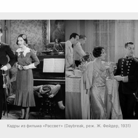
Кадры из фильма «Рассвет» (Daybreak, реж. Ж. Фейдер, 1931)