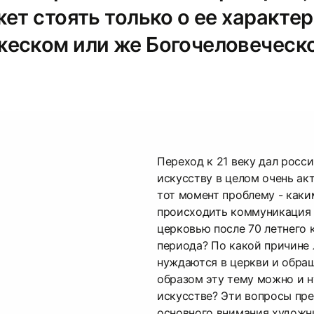
ет стоять только о ее характе
еском или же Богочеловеческ
Переход к 21 веку дал росс
искусству в целом очень ак
тот момент проблему - как
происходить коммуникация
церковью после 70 летнего
периода? По какой причине
нуждаются в церкви и обращ
образом эту тему можно и 
искусстве? Эти вопросы пр
основного внимания художн