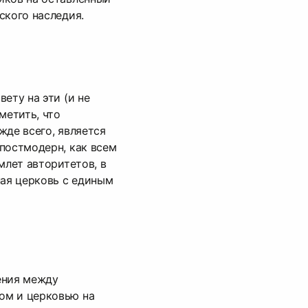
ского наследия.
ету на эти (и не
метить, что
жде всего, является
постмодерн, как всем
млет авторитетов, в
ная церковь с единым
ения между
ом и церковью на