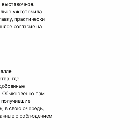
 выставочное.
сильно ужесточила
тавку, практически
ошлое согласие на
налле
тва, где
добренные
. Обыкновенно там
 получившие
, в свою очередь,
анные с соблюдением