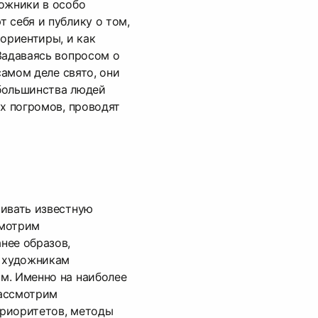
ожники в особо
 себя и публику о том,
 ориентиры, и как
Задаваясь вопросом о
 самом деле свято, они
большинства людей
ых погромов, проводят
ривать известную
смотрим
нее образов,
и художникам
м. Именно на наиболее
рассмотрим
риоритетов, методы