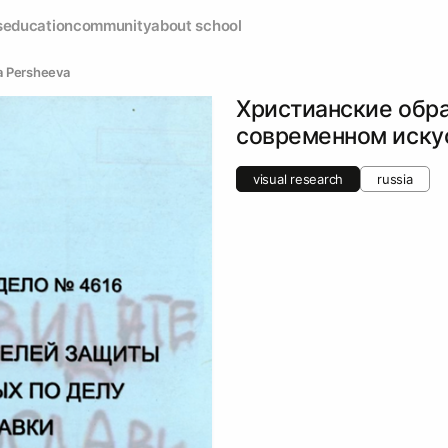
s
education
community
about school
a Persheeva
Христианские обр
современном иску
visual research
russia