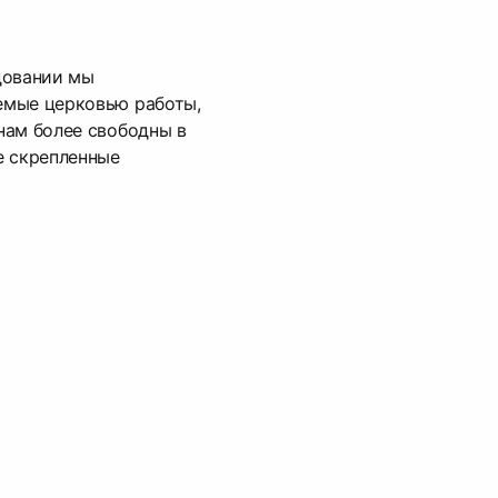
довании мы
емые церковью работы,
нам более свободны в
е скрепленные