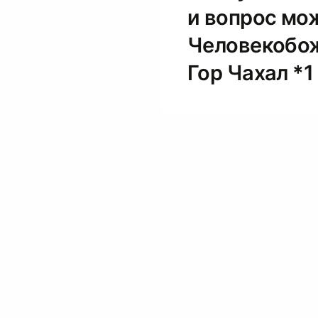
и вопрос мож
Человекобож
Гор Чахал *1