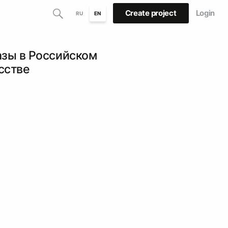
Create project
Login
RU
EN
азы в Российском
сстве