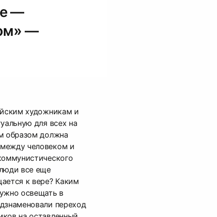
ре —
ом» —
ийским художникам и
туальную для всех на
им образом должна
 между человеком и
 коммунистического
 люди все еще
ается к вере? Каким
нужно освещать в
едзнаменовали переход
иков на оставленный