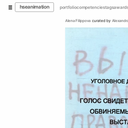
hseanimation
portfolio
competencies
tags
award
Alena Filippova
curated by
Alexandr