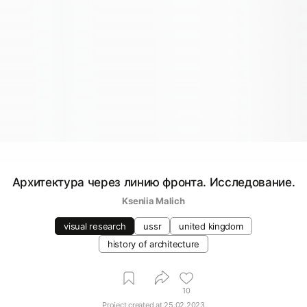
Архитектура через линию фронта. Исследование.
Kseniia Malich
visual research
ussr
united kingdom
history of architecture
10
Project created at
25.02.2023