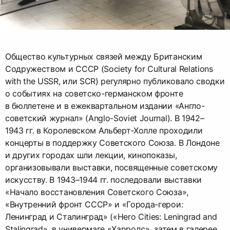
Общество культурных связей между Британским
Содружеством и СССР (Society for Cultural Relations
with the USSR, или SCR) регулярно публиковало сводки
о событиях на советско-германском фронте
в бюллетене и в ежеквартальном издании «Англо-
советский журнал» (Anglo-Soviet Journal). В 1942–
1943 гг. в Королевском Альберт-Холле проходили
концерты в поддержку Советского Союза. В Лондоне
и других городах шли лекции, кинопоказы,
организовывали выставки, посвященные советскому
искусству. В 1943–1944 гг. последовали выставки
«Начало восстановления Советского Союза»,
«Внутренний фронт СССР» и «Города-герои:
Ленинград и Сталинград» («Hero Cities: Leningrad and
Stalingrad», в универмаге «Харродс», затем в галерее