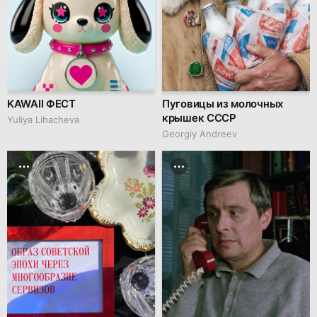
KAWAII ФЕСТ
Пуговицы из молочных
крышек СССР
Yuliya Lihacheva
Georgiy Andreev