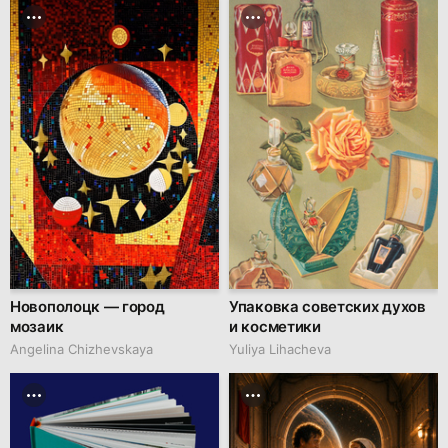
Новополоцк — город
Упаковка советских духов
мозаик
и косметики
Angelina Chizhevskaya
Yuliya Lihacheva