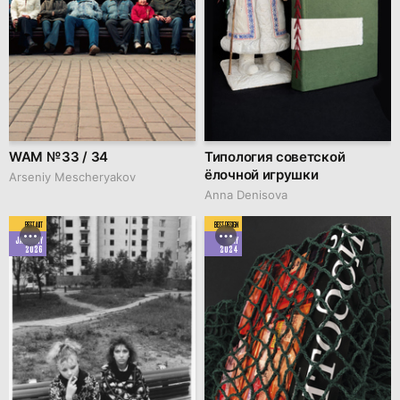
WAM № 33 / 34
Типология советской
ёлочной игрушки
Arseniy Mescheryakov
Anna Denisova
BEST ART
BEST DESIGN
JANUARY
MAY
2026
2024