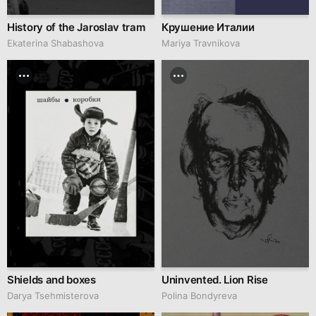
History of the Jaroslav tram
Крушение Италии
Ekaterina Shabashova
Mariya Travnikova
Shields and boxes
Uninvented. Lion Rise
Darya Tsehmisterova
Polina Bondyreva