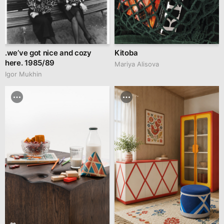
.we’ve got nice and cozy
Kitoba
here. 1985/89
Mariya Alisova
Igor Mukhin