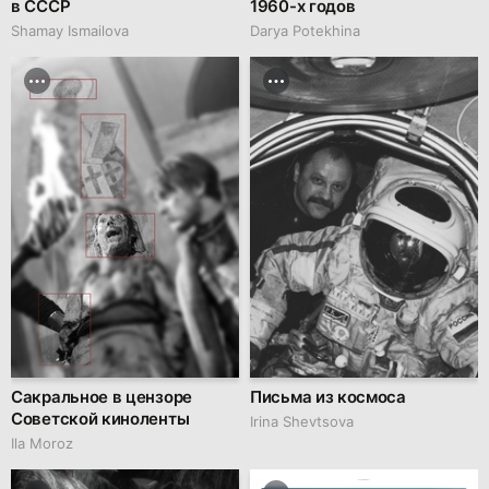
в СССР
1960-х годов
Shamay Ismailova
Darya Potekhina
Сакральное в цензоре
Письма из космоса
Советской киноленты
Irina Shevtsova
Ila Moroz
hseanimation.ru