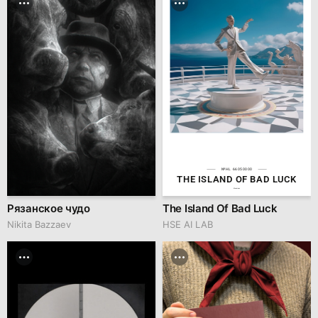
№HL 66050000
THE ISLAND OF BAD LUCK
Musicians
Рязанское чудо
The Island Of Bad Luck
Nikita Bazzaev
HSE AI LAB