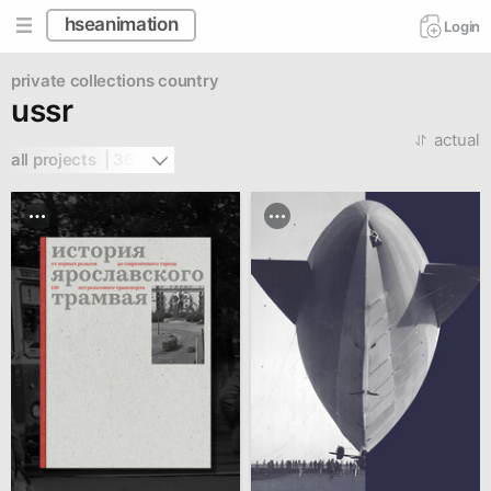
hseanimation
Login
private collections
country
ussr
actual
all projects  | 361