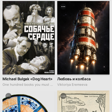
Michael Bulgak «Dog Heart»
Любовь и колбаса
One hundred books you must watch
Viktoriya Eremeeva