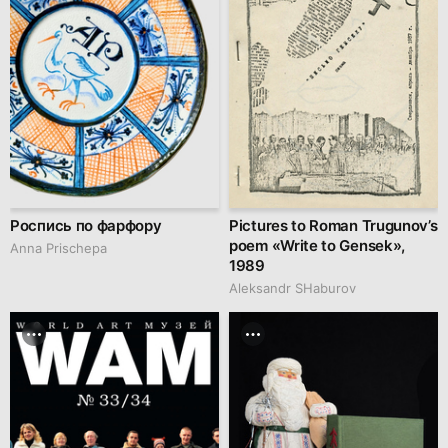
Роспись по фарфору
Pictures to Roman Trugunov’s
poem «Write to Gensek»,
Anna Prischepa
1989
Аleksandr SHaburov