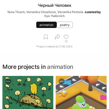
Черный Человек
Yana Tkach
, 
Veronika Chuzhova
, 
Veronika Pertaiia
curated by
Ilya Yudovich
animation
poetry
12
Project created at
27.06.2024
More projects in
animation