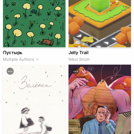
Пустырь
Jelly Trail
Multiple Authors
Nikol Strizh