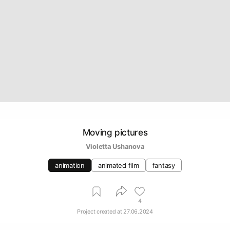
Moving pictures
Violetta Ushanova
animation
animated film
fantasy
4
Project created at
27.06.2024