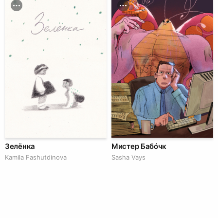
Зелёнка
Мистер Бабóчк
Kamila Fashutdinova
Sasha Vays