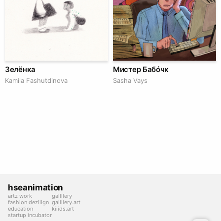
Зелёнка
Мистер Бабóчк
Kamila Fashutdinova
Sasha Vays
hseanimation
artz work
gallllery
fashion deziiign
gallllery.art
education
kiiids.art
startup incubator