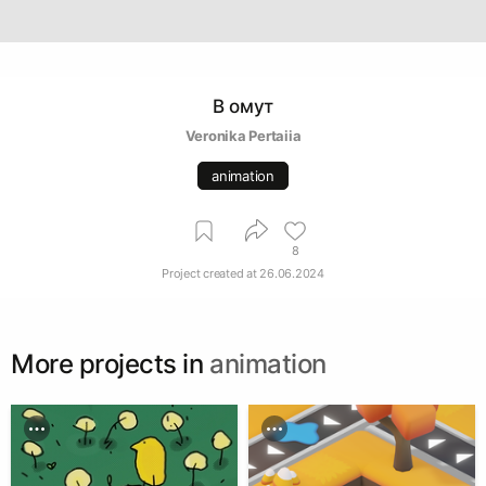
В омут
Veronika Pertaiia
animation
8
Project created at
26.06.2024
More projects in
animation