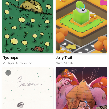
Пустырь
Jelly Trail
Multiple Authors
Nikol Strizh