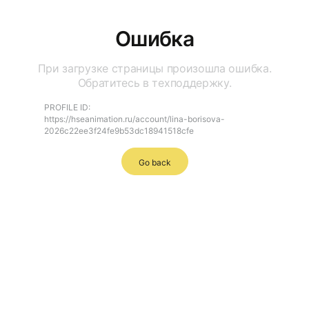
Ошибка
При загрузке страницы произошла ошибка.
Обратитесь в техподдержку.
PROFILE ID:
https://hseanimation.ru/account/lina-borisova-
2026c22ee3f24fe9b53dc18941518cfe
Go back