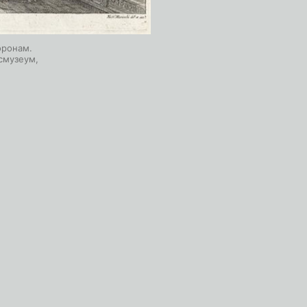
оронам.
смузеум,