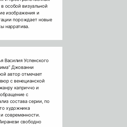
 в особой визуальной
ние изображения и
тации порождает новые
ы нарратива.
я Василия Успенского
Рима” Джованни
рой автор отмечает
авюр с венецианской
жанру каприччо и
 обращение с
лиз состава серии, по
что художника
 и современности.
Пиранези свободно