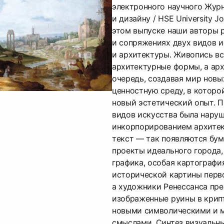
электронного научного Жур
и дизайну / HSE University Jou
этом выпуске наши авторы 
и сопряжениях двух видов 
и архитектуры. Живопись в
архитектурные формы, а арх
очередь, создавая мир новы
ценностную среду, в которо
новый эстетический опыт. 
видов искусства была нару
инкорпорированием архите
текст — так появляются бум
проекты идеального города,
графика, особая картограф
исторической картины перво
а художники Ренессанса пр
изображенные руины в крип
новыми символическими и 
смыслами. Синтез визуальн