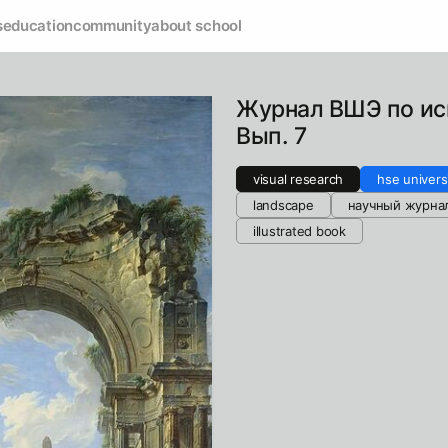
s
education
community
about school
Журнал ВШЭ по иск
Вып. 7
visual research
hse universi
landscape
научный журна
illustrated book