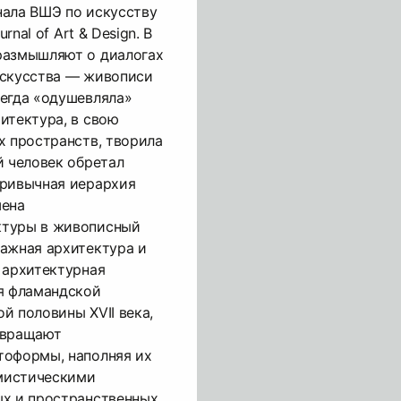
нала ВШЭ по искусству
rnal of Art & Design. В
размышляют о диалогах
искусства — живописи
сегда «одушевляла»
итектура, в свою
х пространств, творила
й человек обретал
Привычная иерархия
шена
ктуры в живописный
ажная архитектура и
 архитектурная
ия фламандской
й половины XVII века,
евращают
тоформы, наполняя их
мистическими
ых и пространственных