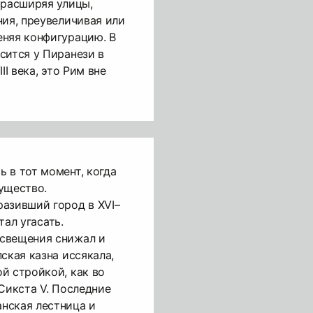
 расширяя улицы,
ния, преувеличивая или
еняя конфигурацию. В
сится у Пиранези в
II века, это Рим вне
 в тот момент, когда
ущество.
азивший город в XVI–
стал угасать.
свещения снижал и
ская казна иссякала,
й стройкой, как во
 Сикста V. Последние
нская лестница и