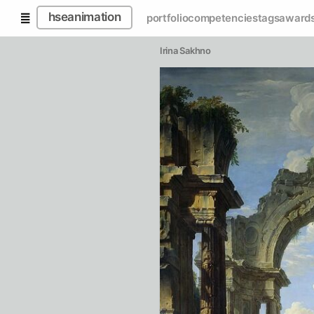
hseanimation
portfolio
competencies
tags
award
Irina Sakhno