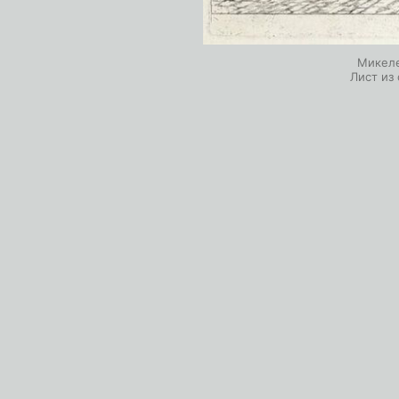
Микеле
Лист из