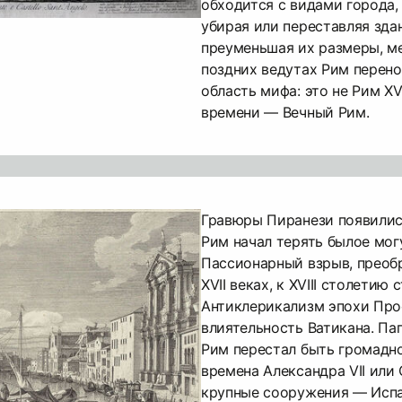
обходится с видами города,
убирая или переставляя зда
преуменьшая их размеры, м
поздних ведутах Рим перено
область мифа: это не Рим XVI
времени — Вечный Рим.
Гравюры Пиранези появились
Рим начал терять былое мог
Пассионарный взрыв, преобр
XVII веках, к XVIII столетию 
Антиклерикализм эпохи Про
влиятельность Ватикана. Пап
Рим перестал быть громадно
времена Александра VII или
крупные сооружения — Испа