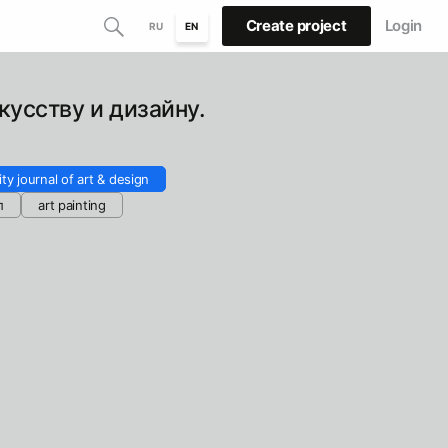
Create project
Login
RU
EN
усству и дизайну.
ty journal of art & design
л
art painting