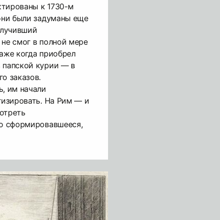
ктированы к 1730-м
 они были задуманы еще
получивший
 не смог в полной мере
даже когда приобрел
 папской курии — в
го заказов.
ь, им начали
гизировать. На Рим — и
мотреть
то сформировавшееся,