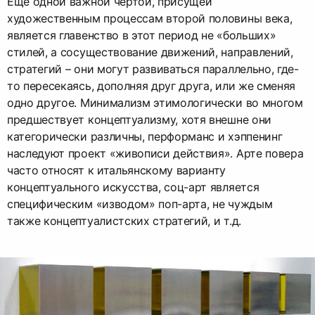
Еще одной важной чертой, присущей
художественным процессам второй половины века,
является главенство в этот период не «больших»
стилей, а сосуществование движений, направлений,
стратегий – они могут развиваться параллельно, где-
то пересекаясь, дополняя друг друга, или же сменяя
одно другое. Минимализм этимологически во многом
предшествует концептуализму, хотя внешне они
категорически различны, перформанс и хэппенинг
наследуют проект «живописи действия». Арте повера
часто относят к итальянскому варианту
концептуального искусства, соц-арт является
специфическим «изводом» поп-арта, не чуждым
также концептуалистских стратегий, и т.д.