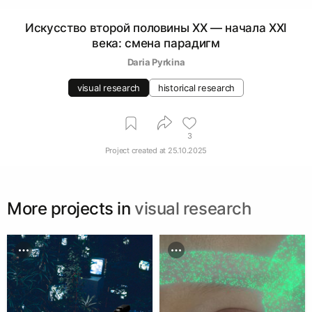
Искусство второй половины ХХ — начала XXI
века: смена парадигм
Daria Pyrkina
visual research
historical research
3
Project created at
25.10.2025
More projects in
visual research