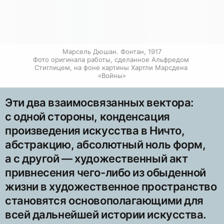
Марсель Дюшан. Фонтан, 1917

Фото оригинала работы, сделанное Альфредом 
Стиглицем, на фоне картины Хартли Марсдена 
«Войны»
Эти два взаимосвязанных вектора:
с одной стороны, конденсация
произведения искусства в Ничто,
абстракцию, абсолютный ноль форм,
а с другой — художественный акт
привнесения чего-либо из обыденной
жизни в художественное пространство
становятся основополагающими для
всей дальнейшей истории искусства.