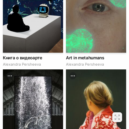
Книга о видеоарте
Art in metahumans
Alexandra Persheeva
Alexandra Persheeva