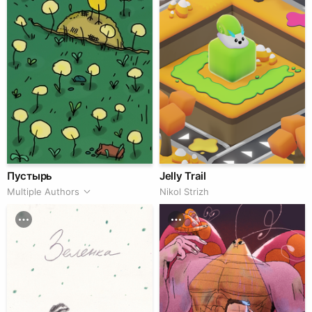
Пустырь
Jelly Trail
Multiple Authors
Nikol Strizh