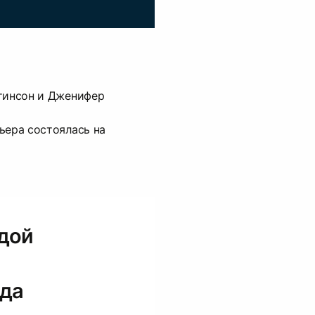
тинсон и Дженифер
ьера состоялась на
дой
зда