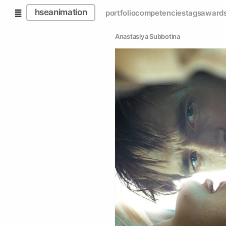
hseanimation
portfolio
competencies
tags
award
Anastasiya Subbotina