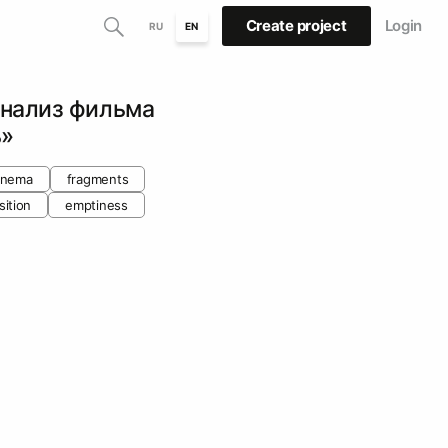
Create project
Login
RU
EN
нализ фильма
ь»
cinema
fragments
sition
emptiness