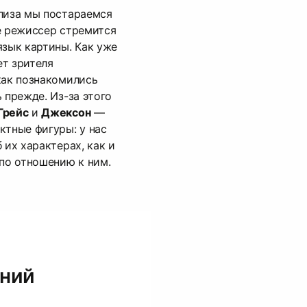
лиза мы постараемся
е режиссер стремится
язык картины. Как уже
ет зрителя
как познакомились
 прежде. Из-за этого
Грейс
и
Джексон
—
ктные фигуры: у нас
 их характерах, как и
о отношению к ним.
ений