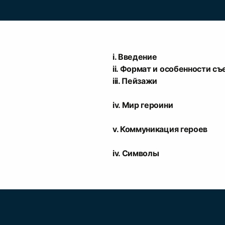
i. Введение
ii. Формат и особенности с
iii. Пейзажи
iv. Мир героини
v. Коммуникация героев
iv. Символы