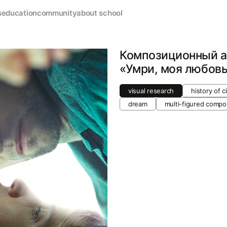
s
education
community
about school
Композиционный а
«Умри, моя любов
visual research
history of 
dream
multi-figured compo