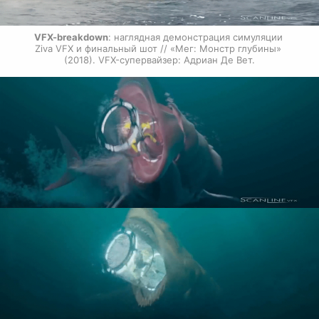
VFX-breakdown
: наглядная демонстрация симуляции 
Ziva VFX и финальный шот // «Мег: Монстр глубины» 
(2018). VFX-супервайзер: Адриан Де Вет.