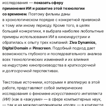
исследования —
показать сферу
применения ИИ и развитие этой технологии
со временем
. Поэтому фильмы даны
в хронологическом порядке с конкретной привязкой
к тому или иному периоду. Кроме того, в целях
большей конкретики, я выбрала наиболее любопытные
примеры использования ИИ в киноиндустрии и
обратилась к опыту трех компаний:
Ziva Dynamics,
Digital Domain
и
Pinscreen
. Подобный подход дает
возможность глубокого и последовательного анализа
всех технологических изменений и их влияния
на индустрию кинопроизводства в
краткосрочной
и
долгосрочной
перспективах.
Текстовые источники, которыми я апеллирую в этой
работе, представляют собой эмпирические
исследования о феномене
искусственного интеллекта
(ИИ)
(как в
«вакууме»
— в сфере компьютерных наук,
— так и на междисциплинарном
«поле»
— в контексте