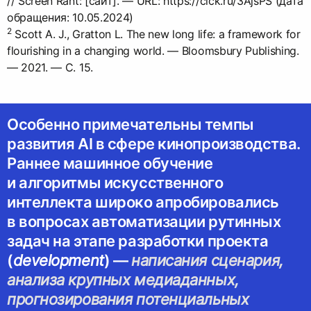
// Screen Rant: [сайт]. — URL: https://clck.ru/3AjsPS (дата
2
Scott A. J., Gratton L. The new long life: a framework for
flourishing in a changing world. — Bloomsbury Publishing.
— 2021. — С. 15.
Особенно примечательны темпы
развития AI в сфере кинопроизводства.
Раннее машинное обучение
и алгоритмы искусственного
интеллекта широко апробировались
в вопросах автоматизации рутинных
задач на этапе разработки проекта
(
development
) —
написания сценария,
анализа крупных медиаданных,
прогнозирования потенциальных