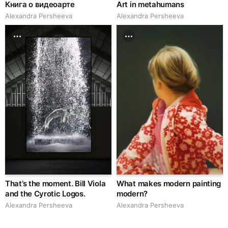
Книга о видеоарте
Art in metahumans
Alexandra Persheeva
Alexandra Persheeva
That’s the moment. Bill Viola
What makes modern painting
and the Cyrotic Logos.
modern?
Alexandra Persheeva
Alexandra Persheeva