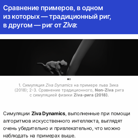
Сравнение примеров, в одном
из которых — традиционный риг,
в другом — риг от
Ziva
:
0
1. Симуляция 
Ziva Dynamics
 на примере льва Зика 
(2018); 2-3. Сравнение традиционного, 
Non-Ziva
 рига 
с симуляцией физики 
Ziva-рига (2018).
Симуляции
Ziva Dynamics
, выполненные при помощи
алгоритмов искусственного интеллекта, выглядят
очень убедительно и привлекательно, что можно
наблюдать на примерах выше.