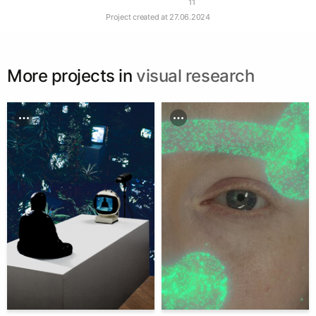
11
Project created at
27.06.2024
More projects in
visual research