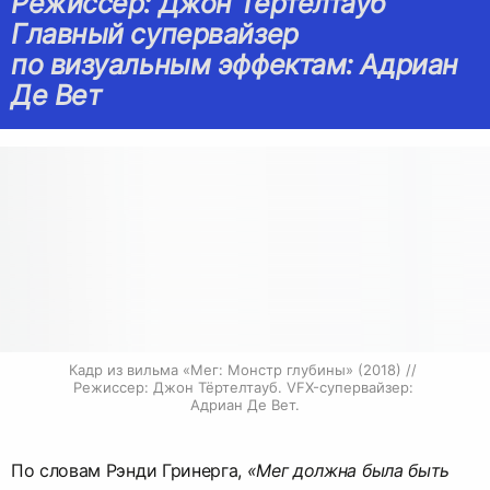
Режиссер: Джон Тёртелтауб
Главный супервайзер
по визуальным эффектам: Адриан
Де Вет
Кадр из вильма «Мег: Монстр глубины» (2018) // 
Режиссер: Джон Тёртелтауб. VFX-супервайзер: 
Адриан Де Вет.
По словам Рэнди Гринерга,
«Мег должна была быть