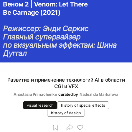
Веном 2 | Venom: Let There
Be Carnage (2021)
Режиссер: Энди Серкис
Главный супервайзер
по визуальным эффектам: Шина
Дуггал
Развитие и применение технологий AI в области
CGI и VFX
Anastasia Primachenko
curated by
Nadezhda Markalova
visual research
history of special effects
history of design