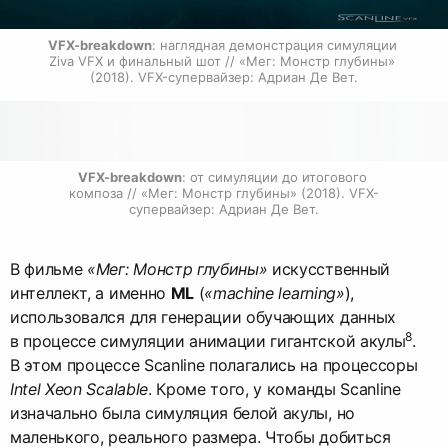
VFX-breakdown
: наглядная демонстрация симуляции 
Ziva VFX и финальный шот // «Мег: Монстр глубины» 
(2018). VFX-супервайзер: Адриан Де Вет.
VFX-breakdown
: от симуляции до итогового 
композа // «Мег: Монстр глубины» (2018). VFX-
супервайзер: Адриан Де Вет.
В фильме
«Мег: Монстр глубины»
искусственный
интеллект, а именно
ML
(
«machine learning»
),
использовался для генерации обучающих данных
8
в процессе симуляции анимации гигантской акулы
.
В этом процессе Scanline полагались на процессоры
Intel Xeon Scalable
. Кроме того, у команды Scanline
изначально была симуляция белой акулы, но
маленького, реального размера. Чтобы добиться