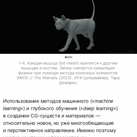
0
1-4. Каждая мышца (
tet-mesh
) крепится к другим 
мышцам и костям. Затем считается симуляция 
физики при помощи метода конечных элементов 
(МКЭ) // The Marvels (2023). VFX-супервайзер: Тара 
Демарко.
Использование методов машинного (
«machine
learning»
) и глубокого обучения (
«deep learning»
)
в создании CG-существ и материалов —
относительно новое, но уже многообещающее
и перспективное направление. Именно поэтому