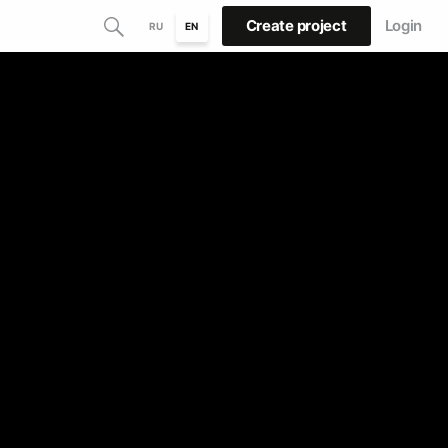
Create project
Login
RU
EN