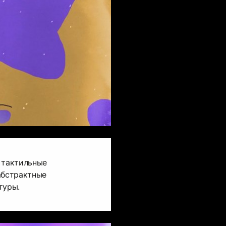
 тактильные
абстрактные
туры.