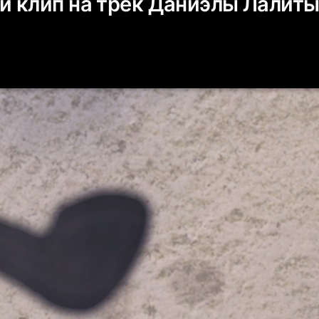
 клип на трек Даниэлы Лалит