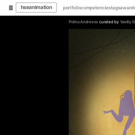
hseanimation
portfolio
competencies
tags
award
Polina Andreeva
curated by
Vasiliy 