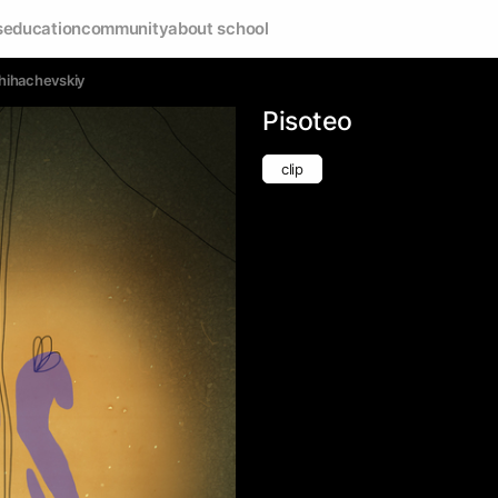
s
education
community
about school
Shihachevskiy
Pisoteo
clip