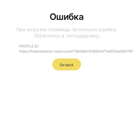
Ошибка
При загрузке страницы произошла ошибка.
Обратитесь в техподдержку.
PROFILE ID:
https://hseanimation.ru/account/75b5db4306d54d71bd53ea5b01f9
Go back