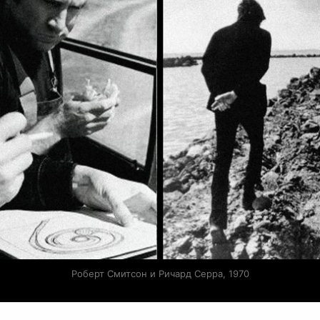
Роберт Смитсон и Ричард Серра, 1970