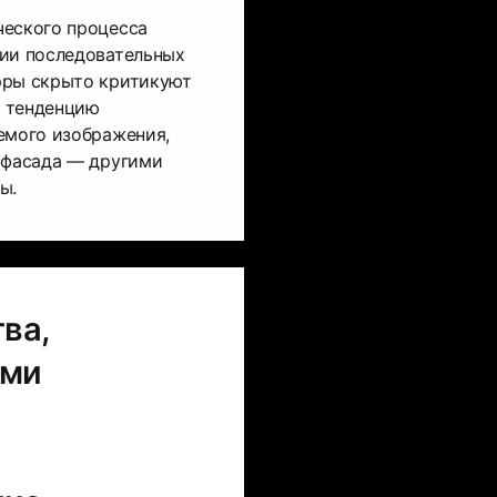
ческого процесса
тии последовательных
рры скрыто критикуют
ы тенденцию
емого изображения,
 фасада — другими
ы.
ва,
ими