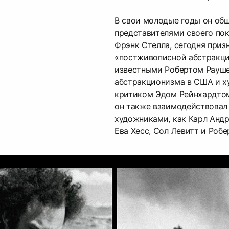
В свои молодые годы он об
представителями своего пок
Фрэнк Стелла, сегодня приз
«постживописной абстракции
известными Робертом Рауше
абстракционизма в США и 
критиком Эдом Рейнхардто
он также взаимодействовал
художниками, как Карл Андр
Ева Хесс, Сол Левитт и Робе