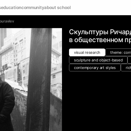
s
education
community
about school
ouravlev
Скульптуры Ричар
в общественном п
visual research
theme: con
sculpture and object-based
contemporary art styles
ric