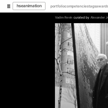
hseanimation
portfolio
competencies
tags
award
Vadim Revin
curated by
Alexander J