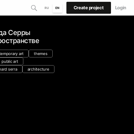
Create project
Login
RU
EN
да Серры
ространстве
temporary art
themes
public art
hard serra
architecture