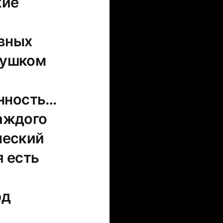
кие
ивных
душком
нность…
каждого
ческий
я есть
рд