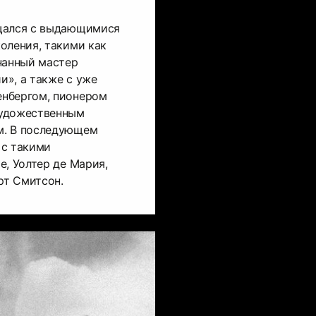
щался с выдающимися
оления, такими как
нанный мастер
», а также с уже
нбергом, пионером
художественным
м. В последующем
 с такими
е, Уолтер де Мария,
рт Смитсон.