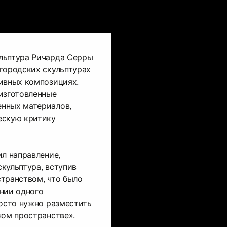
льптура Ричарда Серры
городских скульптурах
ивных композициях.
изготовленные
нных материалов,
ескую критику
ил направление,
кульптура, вступив
транством, что было
нии одного
росто нужно разместить
ном пространстве».