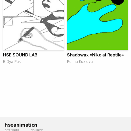
HSE SOUND LAB
Shadowax «Nikolai Reptile»
E Dya Pak
Polina Kozlova
hseanimation
artz work
gallllery