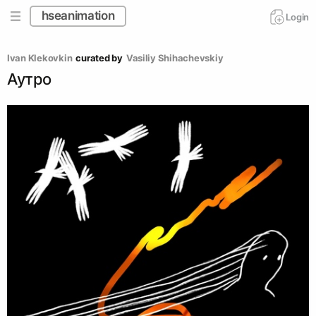
hseanimation
Login
Ivan Klekovkin
curated by
Vasiliy Shihachevskiy
Аутро