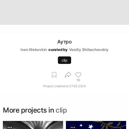
Аутро
Ivan Klekovkin
curated by
Vasiliy Shihachevskiy
clip
16
Project created at
27.03.2024
More projects in
clip