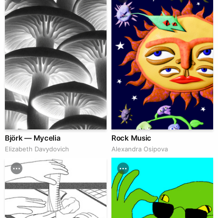
Björk — Mycelia
Rock Music
Elizabeth Davydovich
Alexandra Osipova