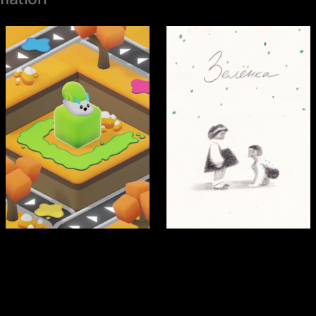
66
87
Nikol Strizh
Kamila Fashutdinova