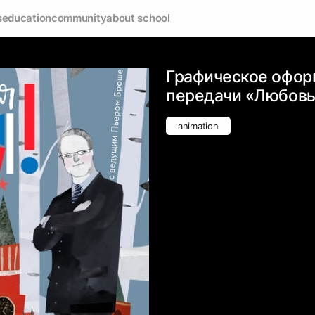
s
education
community
about school
Графическое офор
передачи «Любовь
animation