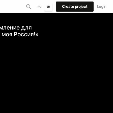
Create project
Login
RU
EN
мление для
 моя Россия!»