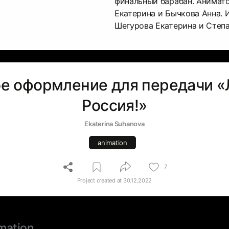
финальный барабан. Анимат
Екатерина и Бычкова Анна. 
Шегурова Екатерина и Степ
е оформление для передачи 
Россия!»
Ekaterina Suhanova
animation
7
Project created at
30.12.2022
mation