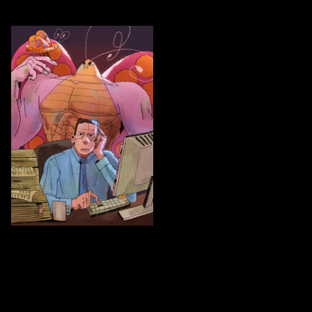
69
Sasha Vays