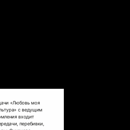
дачи «Любовь моя
ультура» с ведущим
рмления входит
ередачи, перебивки,