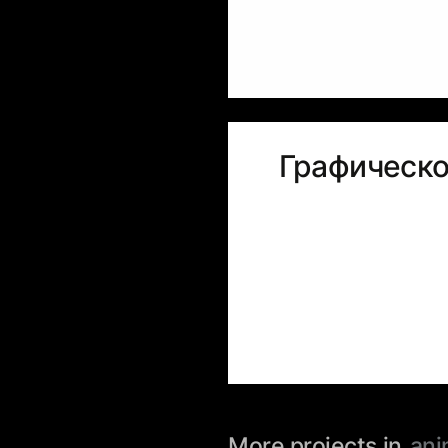
Графическо
More projects in
ani