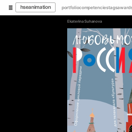
hseanimation
portfolio
competencies
tags
award
Ekaterina Suhanova