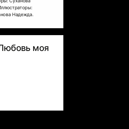
оры: Суханова
Иллюстраторы:
анова Надежда.
«Любовь моя