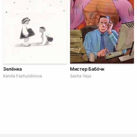
Зелёнка
Мистер Бабóчк
Kamila Fashutdinova
Sasha Vays