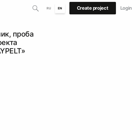
Create project
Login
RU
EN
ик, проба
оекта
YPELT»