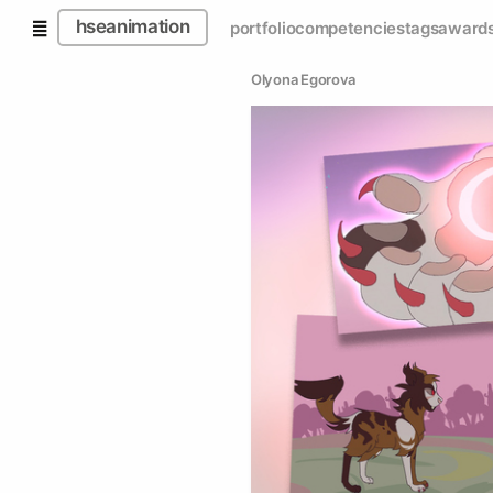
hseanimation
portfolio
competencies
tags
award
Olyona Egorova