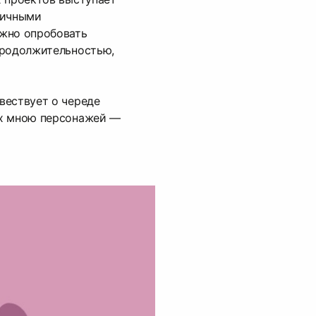
личными
жно опробовать
продолжительностью,
вествует о череде
ых мною персонажей —