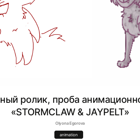
ный ролик, проба анимационно
«STORMCLAW & JAYPELT»
Olyona Egorova
animation