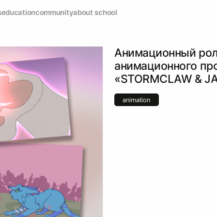
s
education
community
about school
Анимационный рол
анимационного пр
«STORMCLAW & JA
animation