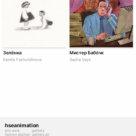
Зелёнка
Мистер Бабóчк
Kamila Fashutdinova
Sasha Vays
hseanimation
artz work
gallllery
fashion deziiign
gallllery.art