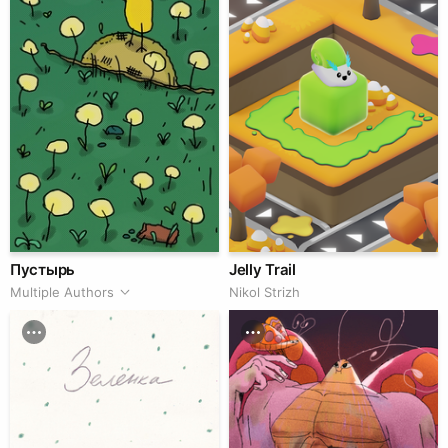
Пустырь
Jelly Trail
Multiple Authors
Nikol Strizh