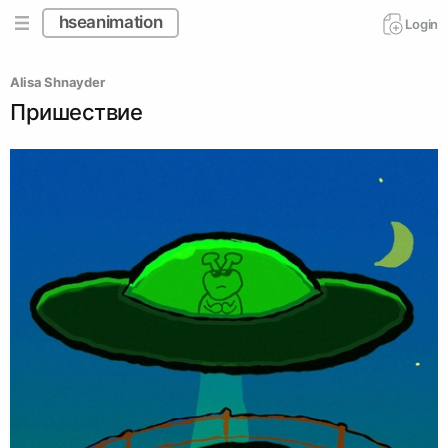
hseanimation
Login
Alisa Shnayder
Пришествие