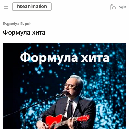
hseanimation
Login
Evgeniya Evpak
Формула хита