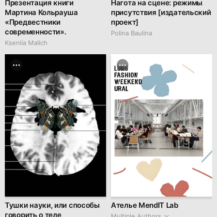
Презентация книги
Нагота на сцене: режимы
Мартина Кольрауша
присутствия [издательский
«Предвестники
проект]
современности».
Polina Baulina
Kseniia Malich
Тушки науки, или способы
Ателье MendIT Lab
говорить о теле
Multiple Authors