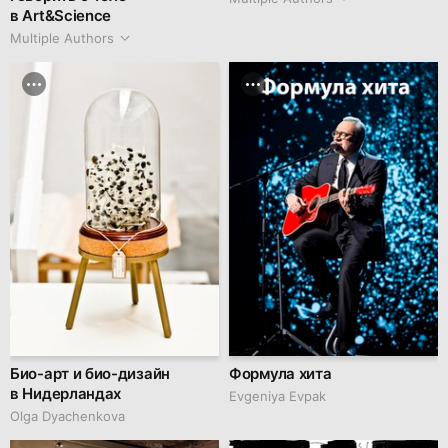
в Art&Science
Multiple Authors
Био-арт и био-дизайн
Формула хита
в Нидерландах
Evgeniya Evpak
Olga Dyachenkova