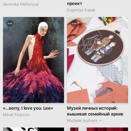
проект
Veronika Nikiforova
Evgeniya Evpak
«…sorry, I love you. Lee»
Музей личных историй:
вышивая семейный архив
Mihail Fedorov
Multiple Authors