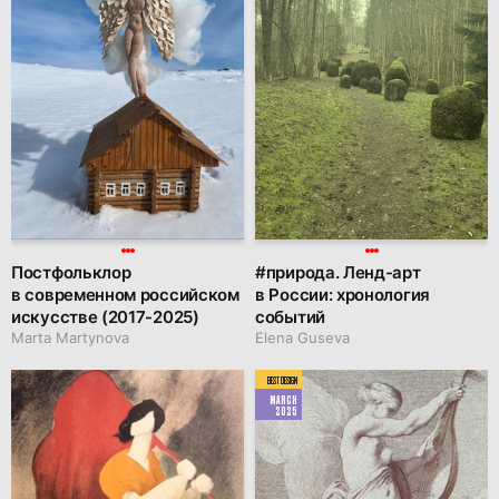
Постфольклор
#природа. Ленд-арт
в современном российском
в России: хронология
искусстве (2017-2025)
событий
Marta Martynova
Elena Guseva
BEST DESIGN
MARCH
2025