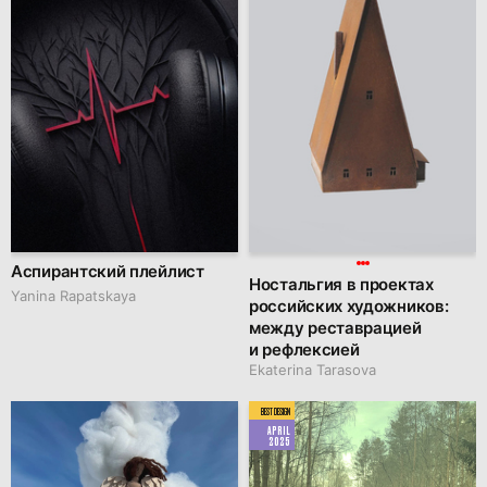
Аспирантский плейлист
Ностальгия в проектах
Yanina Rapatskaya
российских художников:
между реставрацией
и рефлексией
Ekaterina Tarasova
BEST DESIGN
APRIL
2025