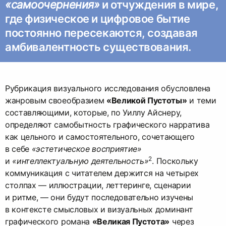
«самоочернения»
и отчуждения в мире,
где физическое и цифровое бытие
постоянно пересекаются, создавая
амбивалентность существования.
Рубрикация визуального исследования обусловлена
жанровым своеобразием
«Великой Пустоты»
и теми
составляющими, которые, по Уиллу Айснеру,
определяют самобытность графического нарратива
как цельного и самостоятельного, сочетающего
в себе
«эстетическое восприятие»
2
и
«интеллектуальную деятельность»
. Поскольку
коммуникация с читателем держится на четырех
столпах — иллюстрации, леттеринге, сценарии
и ритме, — они будут последовательно изучены
в контексте смысловых и визуальных доминант
графического романа
«Великая Пустота»
через