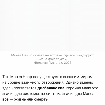
Манел Наэр с семьей на встрече, где все скандируют 
имена друг друга
 //

«Великая Пустота». 2023
Так, Манел Наэр сосуществует с внешним миром
на уровне взаимного отторжения. Однако именно
здесь проявляется
дисбаланс сил
: героиня мало что
значит для системы, но система значит для Манел
всё —
жизнь или смерть
.