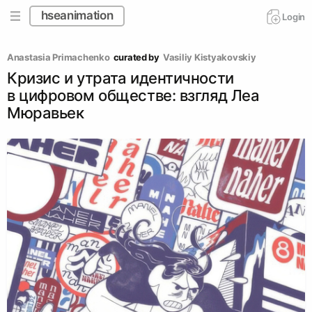
hseanimation
Login
Anastasia Primachenko
curated by
Vasiliy Kistyakovskiy
Кризис и утрата идентичности
в цифровом обществе: взгляд Леа
Мюравьек