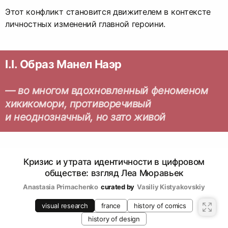
Этот конфликт становится движителем в контексте
личностных изменений главной героини.
I.I. Образ Манел Наэр
— во многом вдохновленный феноменом
хикикомори, противоречивый
и неоднозначный, но зато живой
Кризис и утрата идентичности в цифровом
обществе: взгляд Леа Мюравьек
Anastasia Primachenko
curated by
Vasiliy Kistyakovskiy
visual research
france
history of comics
history of design