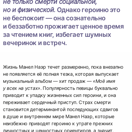
не только смерти социальной,
но и физической
. Однако героиню это
не беспокоит — она сознательно
и беззаботно прожигает ценное время
за чтением книг, избегает шумных
вечеринок и встреч.
Жизнь Манел Наэр течет размеренно, пока внезапно
не появляется её полная тезка, которая выпускает
музыкальный альбом — хит продаж —
«Моё имя
у всех на устах»
. Популярность певицы буквально
приводит к упадку жизненных сил героини, и она
переживает сердечный приступ. Страх смерти
становится детерминантой последующих сдвигов
в душе и внутреннем мире Манел Наэр, которые
неизбежно приводят героиню к утрате прежних
личностных и ценностных ориентиров, а значит,