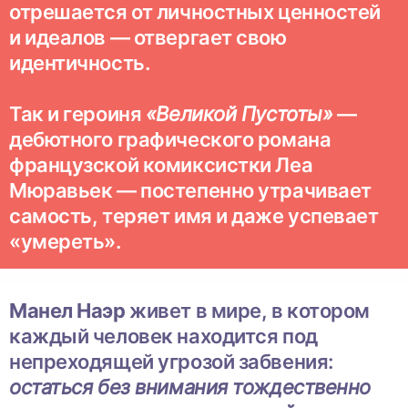
отрешается от личностных ценностей
и идеалов — отвергает свою
идентичность.
Так и героиня
«Великой Пустоты»
—
дебютного графического романа
французской комиксистки Леа
Мюравьек — постепенно утрачивает
самость, теряет имя и даже успевает
«умереть».
Манел Наэр
живет в мире, в котором
каждый человек находится под
непреходящей угрозой забвения:
остаться без внимания тождественно