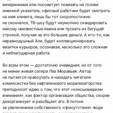
вечеринками или посоветует повязать на голове
именной указатель, офисный работник будет смотреть
на имя клиента, лишь бы тот скоропостижно
не скончался, ТВ-шоу будут неумолчно скандировать
никому неизвестные имена или пускать их бегущей
строкой, получая за это большие деньги. А кто-то, как
неравнодушный Али, будет коллекционировать
визитки курьеров, осознавая, насколько это сложная
и неблагодарная работа.
Во всем этом —
достаточно очевидная, но от того
не менее живая сатира Леа Мюравьек
. Автор
не пытается нравоучать и назидать читателя:
комиксистка без нафталинового морализаторства
преподносит идею о том, что этот
«консьюмеризм
внимания»
, как фактор организации общества, скорее
дезорганизует и разобщает его. В погоне
за увеличением собственного
«присутствия»
люди