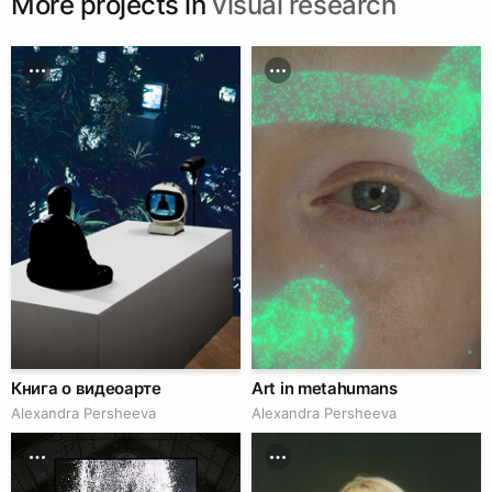
More projects in
visual research
Книга о видеоарте
Art in metahumans
Alexandra Persheeva
Alexandra Persheeva