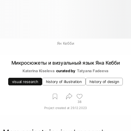
Ян Кебби
Микросюжеты и визуальный язык Яна Кебби
Katerina Kiseleva
curated by
Tatyana Fadeeva
visual research
history of illustration
history of design
38
Project created at
29.12.2023