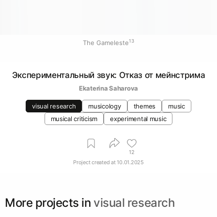
13
The Gameleste
Экспериментальный звук: Отказ от мейнстрима
Ekaterina Saharova
visual research
musicology
themes
music
musical criticism
experimental music
12
Project created at
10.01.2025
More projects in
visual research