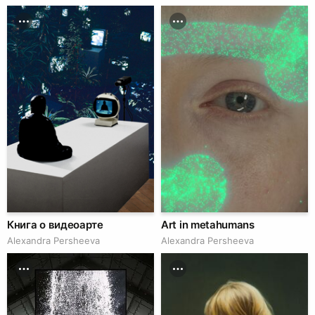
Книга о видеоарте
Art in metahumans
Alexandra Persheeva
Alexandra Persheeva