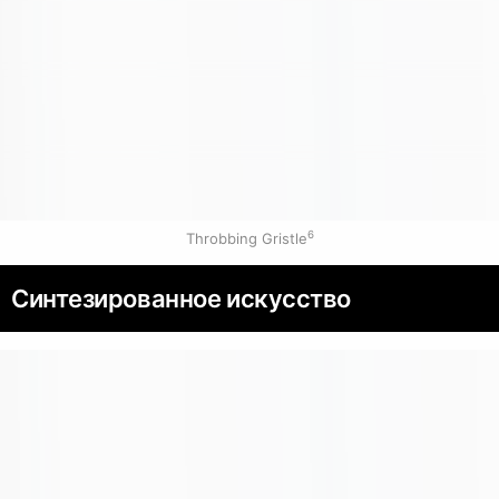
6
Throbbing Gristle
Синтезированное искусство