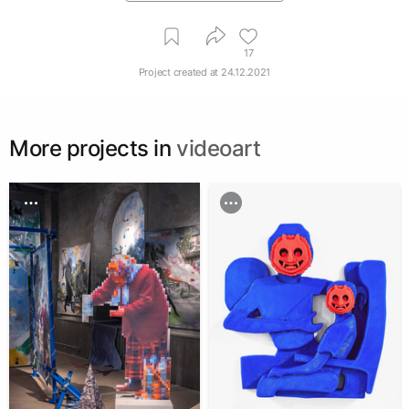
17
Project created at
24.12.2021
More projects in
videoart