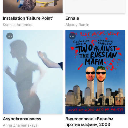
Installation ‘Failure Point’
Ennale
Kseniia Аnnenko
Аlexey Rumin
Asynchronousness
Видеосериал «Вдвоём
против мафии», 2003
Anna Znamenskaya