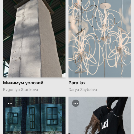
Минимум условий
Parallax
Evgeniya Starikova
Darya Zaytseva