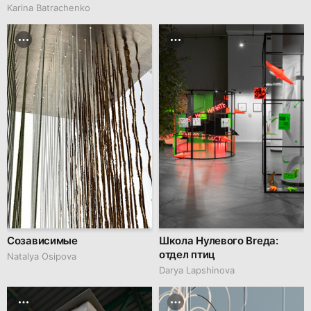
Karina Batrachenko
Созависимые
Школа Нулевого Brеда:
отдел птиц
Natalya Osipova
Darya Lapshinova