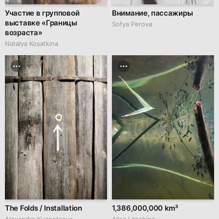
Участие в групповой
Внимание, пассажиры
выставке «Границы
Sofya Perova
возраста»
Natalya Kosatkina
The Folds / Installation
1,386,000,000 km³
Alexandra Kuznetsova
Аlisa Lapshina