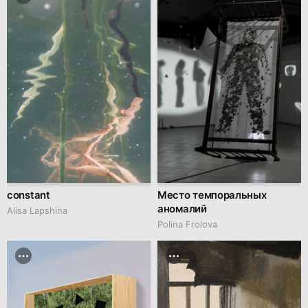
constant
Место темпоральных
аномалий
Аlisa Lapshina
Polina Frolova