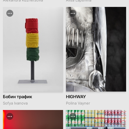
Бобин трафик
HIGHWAY
Sofya Ivanova
Polina Vayner