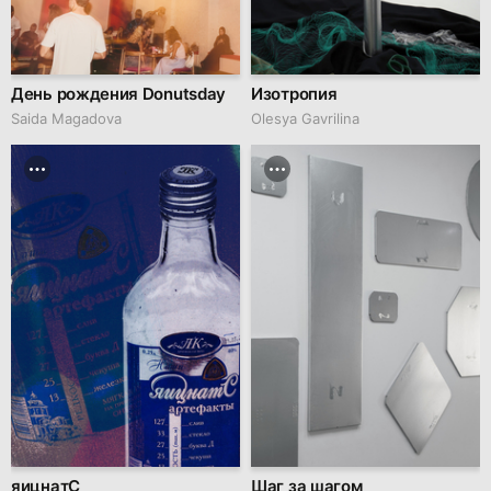
День рождения Donutsday
Изотропия
Saida Magadova
Olesya Gavrilina
яицнатС
Шаг за шагом