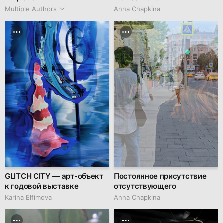
Multiple Authors
Anna Chapkina
GLITCH CITY — арт-объект
Постоянное присутствие
к годовой выставке
отсутствующего
Karina Elfimova
Anna Chapkina