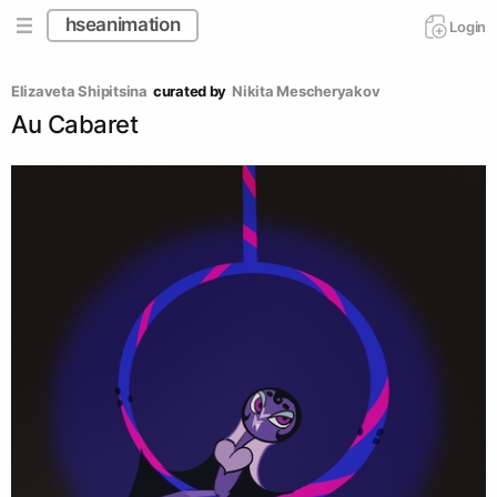
hseanimation
Login
Elizaveta Shipitsina
curated by
Nikita Mescheryakov
Au Cabaret