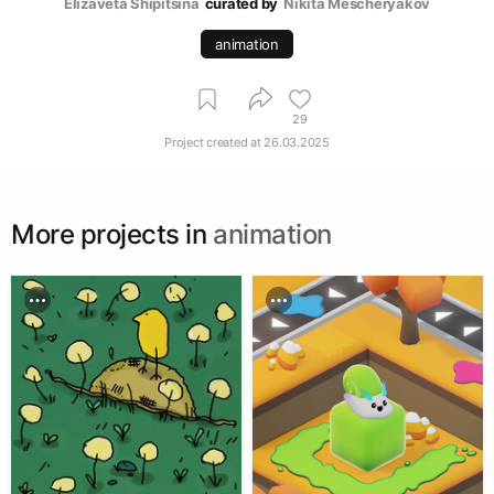
Elizaveta Shipitsina
curated by
Nikita Mescheryakov
animation
29
Project created at
26.03.2025
More projects in
animation